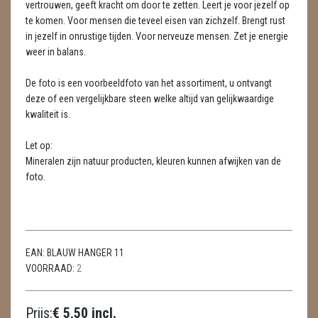
vertrouwen, geeft kracht om door te zetten. Leert je voor jezelf op
LAMPEN
te komen. Voor mensen die teveel eisen van zichzelf. Brengt rust
in jezelf in onrustige tijden. Voor nerveuze mensen. Zet je energie
MASSAGE
weer in balans.
METEORIETEN
De foto is een voorbeeldfoto van het assortiment, u ontvangt
READING EN PERSOONLIJK ADVIES
deze of een vergelijkbare steen welke altijd van gelijkwaardige
kwaliteit is.
RUWE STENEN
Let op:
SCHEDELS / SKULLS
Mineralen zijn natuur producten, kleuren kunnen afwijken van de
foto.
SELENIET
SPECIALE STUKKEN
TELEFOON KOORDEN
EAN:
BLAUW HANGER 11
VOORRAAD:
2
THEELICHTEN
Prijs:
€ 5,50 incl.
VLINDERS