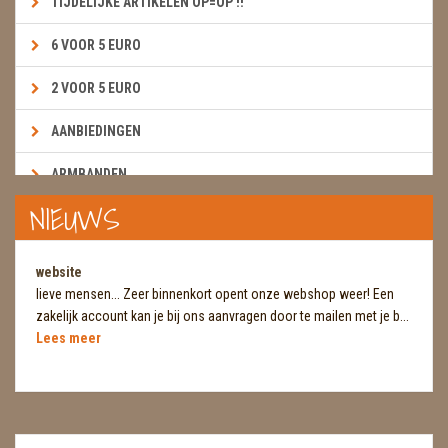
TIJDELIJKE ARTIKELEN OP=OP !!
6 VOOR 5 EURO
2 VOOR 5 EURO
AANBIEDINGEN
ARMBANDEN
NIEUWS
BOEKEN & KAARTEN E.A.R.T.H.
BOLLEN
website
lieve mensen... Zeer binnenkort opent onze webshop weer! Een
BROEKZAKSTENEN
zakelijk account kan je bij ons aanvragen door te mailen met je b...
Lees meer
CADEAUBONNEN
DIERTJES
DIVERSE