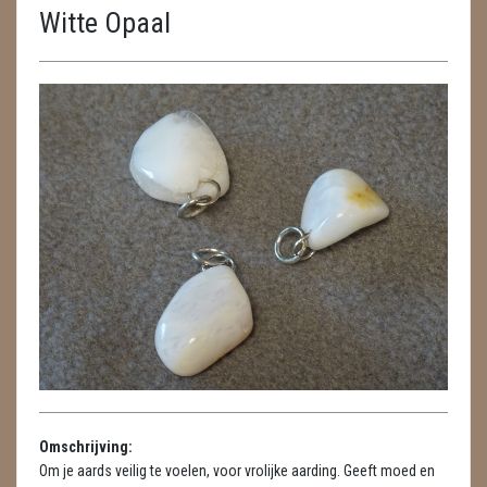
Witte Opaal
ENGELEN
FENG SHUI
GEODE 'S / STANDAARDS
GESLEPEN STENEN
HANGERS
HANGERS
LUXE HANGERS
HARTEN
HUISREINIGING
Omschrijving:
KAARSEN
Om je aards veilig te voelen, voor vrolijke aarding. Geeft moed en