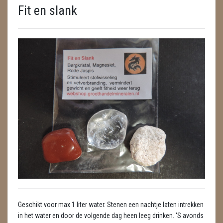
Fit en slank
ENGELEN
FENG SHUI
GEODE 'S / STANDAARDS
GESLEPEN STENEN
HANGERS
HARTEN
HUISREINIGING
KAARSEN
LAMPEN
Geschikt voor max 1 liter water. Stenen een nachtje laten intrekken
MASSAGE
in het water en door de volgende dag heen leeg drinken. 'S avonds