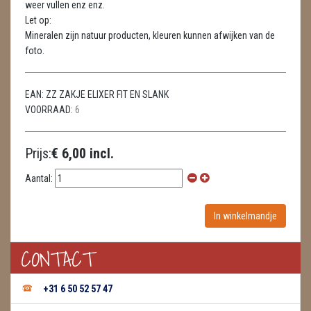
weer vullen enz enz.
METEORIETEN
Let op:
Mineralen zijn natuur producten, kleuren kunnen afwijken van de
READING EN PERSOONLIJK ADVIES
foto.
RUWE STENEN
EAN:
ZZ ZAKJE ELIXER FIT EN SLANK
SCHEDELS / SKULLS
VOORRAAD:
6
SELENIET
Prijs:
€ 6,00 incl.
SPECIALE STUKKEN
Aantal:
TELEFOON KOORDEN
THEELICHTEN
VLINDERS
CONTACT
WIEROOK, OLIE & TOEBEHOREN
+31 6 50 52 57 47
ZAKJES WATER ELIXERS