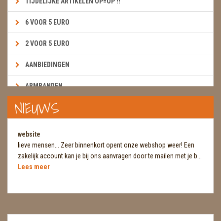
TIJDELIJKE ARTIKELEN OP=OP !!
6 VOOR 5 EURO
2 VOOR 5 EURO
AANBIEDINGEN
ARMBANDEN
NIEUWS
BOEKEN & KAARTEN E.A.R.T.H.
BOLLEN
website
lieve mensen... Zeer binnenkort opent onze webshop weer! Een
BROEKZAKSTENEN
zakelijk account kan je bij ons aanvragen door te mailen met je b...
Lees meer
CADEAUBONNEN
DIERTJES
DIVERSE