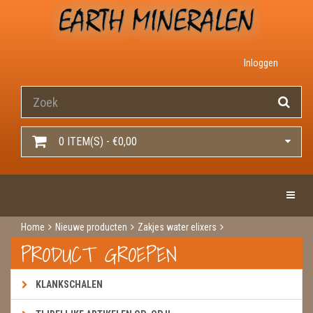
Inloggen
0 ITEM(S) - €0,00
Toggle 
Home
Nieuwe producten
Zakjes water elixers
Tegen muggen en vlooien ( voor mensen )
PRODUCT GROEPEN
KLANKSCHALEN