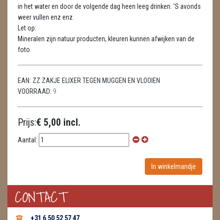
METEORIETEN
in het water en door de volgende dag heen leeg drinken. 'S avonds
weer vullen enz enz.
READING EN PERSOONLIJK ADVIES
Let op:
Mineralen zijn natuur producten, kleuren kunnen afwijken van de
RUWE STENEN
foto.
SCHEDELS / SKULLS
EAN:
ZZ ZAKJE ELIXER TEGEN MUGGEN EN VLOOIEN
SELENIET
VOORRAAD:
9
SPECIALE STUKKEN
Prijs:
€ 5,00 incl.
TELEFOON KOORDEN
Aantal:
THEELICHTEN
VLINDERS
CONTACT
WIEROOK, OLIE & TOEBEHOREN
ZAKJES WATER ELIXERS
+31 6 50 52 57 47