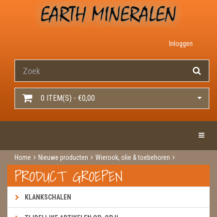
Inloggen
0 ITEM(S) - €0,00
Toggle 
Home
Nieuwe producten
Wierook, olie & toebehoren
Wierook
Wierook green tree
White magic
PRODUCT GROEPEN
KLANKSCHALEN