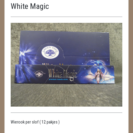
White Magic
ENGELEN
FENG SHUI
GEODE 'S / STANDAARDS
GESLEPEN STENEN
HANGERS
HARTEN
HUISREINIGING
KAARSEN
LAMPEN
Wierook per slof ( 12 pakjes )
MASSAGE