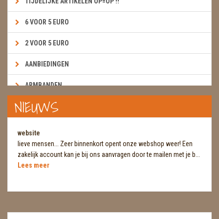
TIJDELIJKE ARTIKELEN OP=OP !!
6 VOOR 5 EURO
2 VOOR 5 EURO
AANBIEDINGEN
ARMBANDEN
NIEUWS
BOEKEN & KAARTEN E.A.R.T.H.
BOLLEN
website
lieve mensen... Zeer binnenkort opent onze webshop weer! Een
BROEKZAKSTENEN
zakelijk account kan je bij ons aanvragen door te mailen met je b...
Lees meer
CADEAUBONNEN
DIERTJES
DIVERSE