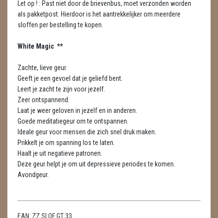
Let op ! : Past niet door de brievenbus, moet verzonden worden
METEORIETEN
als pakketpost. Hierdoor is het aantrekkelijker om meerdere
sloffen per bestelling te kopen.
READING EN PERSOONLIJK ADVIES
RUWE STENEN
White Magic **
SCHEDELS / SKULLS
Zachte, lieve geur.
Geeft je een gevoel dat je geliefd bent.
SELENIET
Leert je zacht te zijn voor jezelf.
Zeer ontspannend.
SPECIALE STUKKEN
Laat je weer geloven in jezelf en in anderen.
Goede meditatiegeur om te ontspannen.
TELEFOON KOORDEN
Ideale geur voor mensen die zich snel druk maken.
Prikkelt je om spanning los te laten.
THEELICHTEN
Haalt je uit negatieve patronen.
Deze geur helpt je om uit depressieve periodes te komen.
VLINDERS
Avondgeur.
WIEROOK, OLIE & TOEBEHOREN
WIEROOK
EAN:
ZZ SLOF GT 33