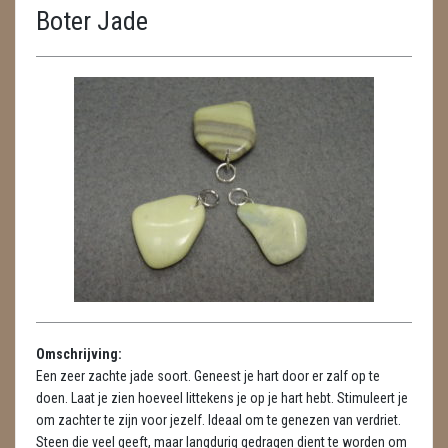
Boter Jade
ENGELEN
FENG SHUI
GEODE 'S / STANDAARDS
GESLEPEN STENEN
HANGERS
HANGERS
LUXE HANGERS
HARTEN
Omschrijving:
HUISREINIGING
Een zeer zachte jade soort. Geneest je hart door er zalf op te
doen. Laat je zien hoeveel littekens je op je hart hebt. Stimuleert je
KAARSEN
om zachter te zijn voor jezelf. Ideaal om te genezen van verdriet.
Steen die veel geeft, maar langdurig gedragen dient te worden om