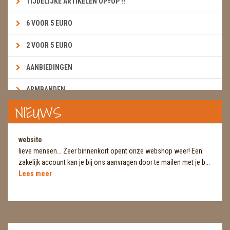
TIJDELIJKE ARTIKELEN OP=OP !!
6 VOOR 5 EURO
2 VOOR 5 EURO
AANBIEDINGEN
ARMBANDEN
NIEUWS
BOEKEN & KAARTEN E.A.R.T.H.
BOLLEN
website
lieve mensen... Zeer binnenkort opent onze webshop weer! Een
BROEKZAKSTENEN
zakelijk account kan je bij ons aanvragen door te mailen met je b...
Lees meer
CADEAUBONNEN
DIERTJES
DIVERSE