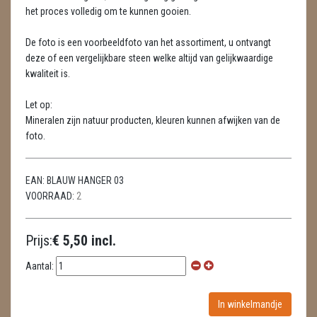
LAMPEN
het proces volledig om te kunnen gooien.
MASSAGE
De foto is een voorbeeldfoto van het assortiment, u ontvangt
deze of een vergelijkbare steen welke altijd van gelijkwaardige
METEORIETEN
kwaliteit is.
READING EN PERSOONLIJK ADVIES
Let op:
Mineralen zijn natuur producten, kleuren kunnen afwijken van de
RUWE STENEN
foto.
SCHEDELS / SKULLS
EAN:
BLAUW HANGER 03
SELENIET
VOORRAAD:
2
SPECIALE STUKKEN
Prijs:
€ 5,50 incl.
TELEFOON KOORDEN
Aantal:
THEELICHTEN
VLINDERS