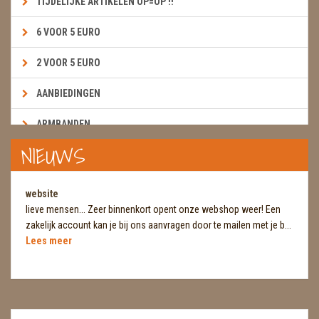
TIJDELIJKE ARTIKELEN OP=OP !!
6 VOOR 5 EURO
2 VOOR 5 EURO
AANBIEDINGEN
ARMBANDEN
NIEUWS
BOEKEN & KAARTEN E.A.R.T.H.
BOLLEN
website
lieve mensen... Zeer binnenkort opent onze webshop weer! Een
BROEKZAKSTENEN
zakelijk account kan je bij ons aanvragen door te mailen met je b...
Lees meer
CADEAUBONNEN
DIERTJES
DIVERSE