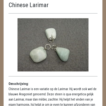
Chinese Larimar
ENGELEN
FENG SHUI
GEODE 'S / STANDAARDS
GESLEPEN STENEN
HANGERS
HANGERS
LUXE HANGERS
HARTEN
Omschrijving:
HUISREINIGING
Chinese Larimar is een variatie op de Larimar. Hij wordt ook wel de
blauwe Aragoniet genoemd. Deze steen is qua energetica gelijk
KAARSEN
aan Larimar, maar dan milder, zachter. Hij helpt het vinden van je
eigen harmonie, hij helpt je om je even te kunnen afzonderen van