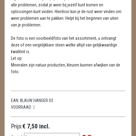
LAMPEN
alle problemen, zodat je weer bij jezelf kunt komen en
oplossingen kunt vinden. Hierdoor kun je de rust weer vinden om
MASSAGE
weer problemen aan te pakken. Helpt bij het beginnen van uiten
van je problemen.
METEORIETEN
De foto is een voorbeeldfoto van het assortiment, u ontvangt
READING EN PERSOONLIJK ADVIES
deze of een vergelijkbare steen welke altijd van gelijkwaardige
kwaliteit is.
RUWE STENEN
Let op:
Mineralen zijn natuur producten, kleuren kunnen afwijken van de
SCHEDELS / SKULLS
foto.
SELENIET
SPECIALE STUKKEN
EAN:
BLAUW HANGER 03
VOORRAAD:
TELEFOON KOORDEN
2
THEELICHTEN
Prijs:
€ 7,50 incl.
VLINDERS