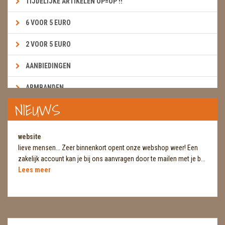
TIJDELIJKE ARTIKELEN OP=OP !!
6 VOOR 5 EURO
2 VOOR 5 EURO
AANBIEDINGEN
ARMBANDEN
NIEUWS
BOEKEN & KAARTEN E.A.R.T.H.
BOLLEN
website
lieve mensen... Zeer binnenkort opent onze webshop weer! Een
BROEKZAKSTENEN
zakelijk account kan je bij ons aanvragen door te mailen met je b...
Lees meer
CADEAUBONNEN
DIERTJES
DIVERSE