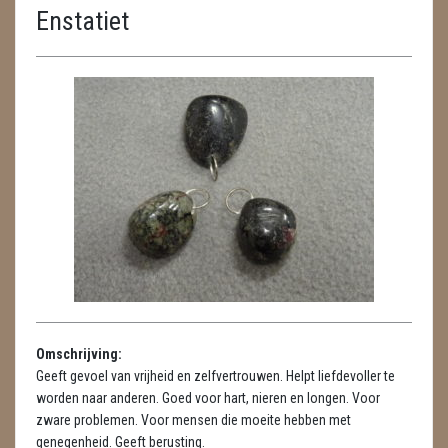
Enstatiet
ENGELEN
FENG SHUI
GEODE 'S / STANDAARDS
GESLEPEN STENEN
HANGERS
HANGERS
LUXE HANGERS
HARTEN
Omschrijving:
HUISREINIGING
Geeft gevoel van vrijheid en zelfvertrouwen. Helpt liefdevoller te
worden naar anderen. Goed voor hart, nieren en longen. Voor
KAARSEN
zware problemen. Voor mensen die moeite hebben met
genegenheid. Geeft berusting.