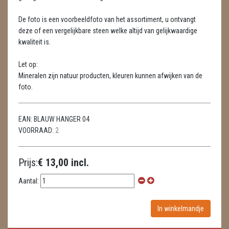
LAMPEN
De foto is een voorbeeldfoto van het assortiment, u ontvangt
MASSAGE
deze of een vergelijkbare steen welke altijd van gelijkwaardige
kwaliteit is.
METEORIETEN
Let op:
READING EN PERSOONLIJK ADVIES
Mineralen zijn natuur producten, kleuren kunnen afwijken van de
foto.
RUWE STENEN
SCHEDELS / SKULLS
EAN:
BLAUW HANGER 04
VOORRAAD:
2
SELENIET
SPECIALE STUKKEN
Prijs:
€ 13,00 incl.
TELEFOON KOORDEN
Aantal:
THEELICHTEN
VLINDERS