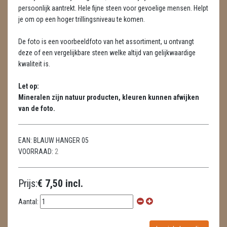
LAMPEN
persoonlijk aantrekt. Hele fijne steen voor gevoelige mensen. Helpt
je om op een hoger trillingsniveau te komen.
MASSAGE
De foto is een voorbeeldfoto van het assortiment, u ontvangt
METEORIETEN
deze of een vergelijkbare steen welke altijd van gelijkwaardige
kwaliteit is.
READING EN PERSOONLIJK ADVIES
Let op:
RUWE STENEN
Mineralen zijn natuur producten, kleuren kunnen afwijken
van de foto.
SCHEDELS / SKULLS
SELENIET
EAN:
BLAUW HANGER 05
VOORRAAD:
2
SPECIALE STUKKEN
TELEFOON KOORDEN
Prijs:
€ 7,50 incl.
THEELICHTEN
Aantal:
VLINDERS