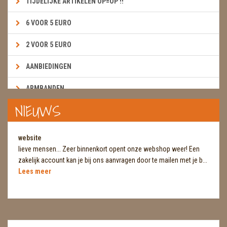
TIJDELIJKE ARTIKELEN OP=OP !!
6 VOOR 5 EURO
2 VOOR 5 EURO
AANBIEDINGEN
ARMBANDEN
NIEUWS
BOEKEN & KAARTEN E.A.R.T.H.
BOLLEN
website
lieve mensen... Zeer binnenkort opent onze webshop weer! Een
BROEKZAKSTENEN
zakelijk account kan je bij ons aanvragen door te mailen met je b...
Lees meer
CADEAUBONNEN
DIERTJES
DIVERSE