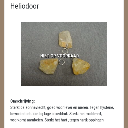
Heliodoor
ENGELEN
FENG SHUI
GEODE 'S / STANDAARDS
GESLEPEN STENEN
NIET OP VOORRAAD
HANGERS
HANGERS
LUXE HANGERS
HARTEN
Omschrijving:
HUISREINIGING
Sterkt de zonnevlecht, goed voor lever en nieren. Tegen hysterie,
bevordert intuïtie, bij lage bloeddruk. Sterkt het middenrif,
KAARSEN
voorkomt aambeien. Sterkt het hart , tegen hartkloppingen.