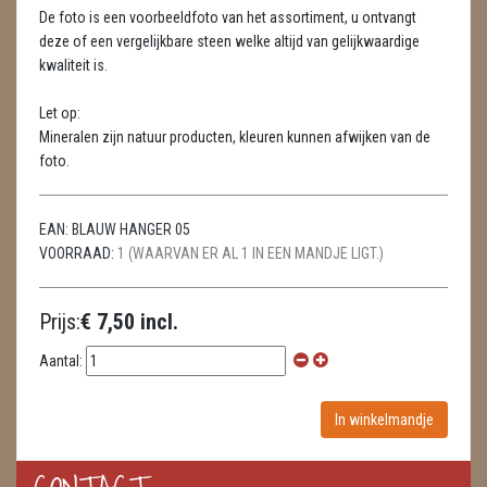
LAMPEN
De foto is een voorbeeldfoto van het assortiment, u ontvangt
deze of een vergelijkbare steen welke altijd van gelijkwaardige
MASSAGE
kwaliteit is.
METEORIETEN
Let op:
Mineralen zijn natuur producten, kleuren kunnen afwijken van de
READING EN PERSOONLIJK ADVIES
foto.
RUWE STENEN
EAN:
BLAUW HANGER 05
SCHEDELS / SKULLS
VOORRAAD:
1 (WAARVAN ER AL 1 IN EEN MANDJE LIGT.)
SELENIET
Prijs:
€ 7,50 incl.
SPECIALE STUKKEN
Aantal:
TELEFOON KOORDEN
THEELICHTEN
VLINDERS