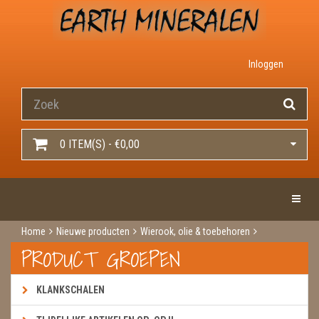
Inloggen
0 ITEM(S) - €0,00
Toggle 
Home
Nieuwe producten
Wierook, olie & toebehoren
Wierook
Wierook hem / darshan
Cherry, vanilla
PRODUCT GROEPEN
KLANKSCHALEN