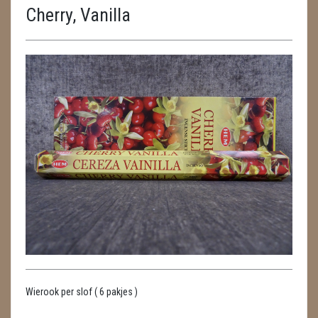
Cherry, Vanilla
ENGELEN
FENG SHUI
GEODE 'S / STANDAARDS
GESLEPEN STENEN
HANGERS
HARTEN
HUISREINIGING
KAARSEN
LAMPEN
Wierook per slof ( 6 pakjes )
MASSAGE