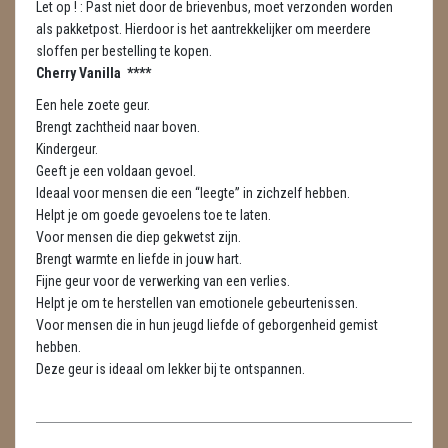
Let op ! : Past niet door de brievenbus, moet verzonden worden
METEORIETEN
als pakketpost. Hierdoor is het aantrekkelijker om meerdere
sloffen per bestelling te kopen.
READING EN PERSOONLIJK ADVIES
Cherry Vanilla ****
RUWE STENEN
Een hele zoete geur.
Brengt zachtheid naar boven.
SCHEDELS / SKULLS
Kindergeur.
Geeft je een voldaan gevoel.
SELENIET
Ideaal voor mensen die een “leegte” in zichzelf hebben.
Helpt je om goede gevoelens toe te laten.
SPECIALE STUKKEN
Voor mensen die diep gekwetst zijn.
Brengt warmte en liefde in jouw hart.
TELEFOON KOORDEN
Fijne geur voor de verwerking van een verlies.
Helpt je om te herstellen van emotionele gebeurtenissen.
THEELICHTEN
Voor mensen die in hun jeugd liefde of geborgenheid gemist
hebben.
VLINDERS
Deze geur is ideaal om lekker bij te ontspannen.
WIEROOK, OLIE & TOEBEHOREN
WIEROOK