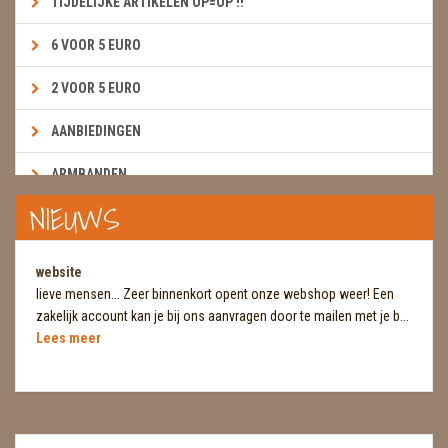
TIJDELIJKE ARTIKELEN OP=OP !!
6 VOOR 5 EURO
2 VOOR 5 EURO
AANBIEDINGEN
ARMBANDEN
NIEUWS
BOEKEN & KAARTEN E.A.R.T.H.
BOLLEN
website
lieve mensen... Zeer binnenkort opent onze webshop weer! Een
BROEKZAKSTENEN
zakelijk account kan je bij ons aanvragen door te mailen met je b...
Lees meer
CADEAUBONNEN
DIERTJES
DIVERSE