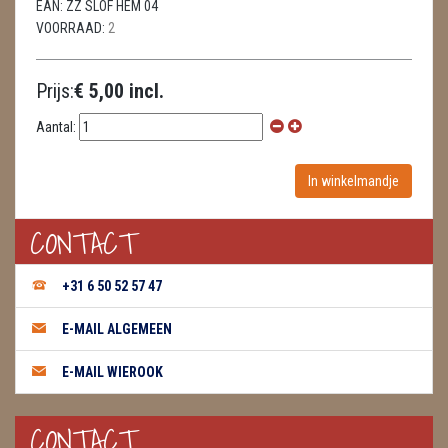
EAN:
ZZ SLOF HEM 04
VOORRAAD:
2
WIEROOK GREEN TREE
WIEROOK HEM / DARSHAN
Prijs:
€ 5,00 incl.
WIEROOK KEGELS
Aantal:
WIEROOK NAG CHAMPA / SATYA
OLIE
CONTACT
WIEROOK HUTTEN & PLANKJES
+31 6 50 52 57 47
ZAKJES WATER ELIXERS
E-MAIL ALGEMEEN
E-MAIL WIEROOK
CONTACT