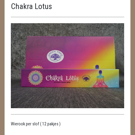
Chakra Lotus
ENGELEN
FENG SHUI
GEODE 'S / STANDAARDS
GESLEPEN STENEN
HANGERS
HARTEN
HUISREINIGING
KAARSEN
LAMPEN
Wierook per slof ( 12 pakjes )
MASSAGE