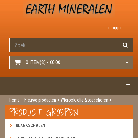
Inloggen
0 ITEM(S) - €0,00
Toggle 
Home
Nieuwe producten
Wierook, olie & toebehoren
Wierook
Wierook green tree
Chakra lotus
PRODUCT GROEPEN
KLANKSCHALEN