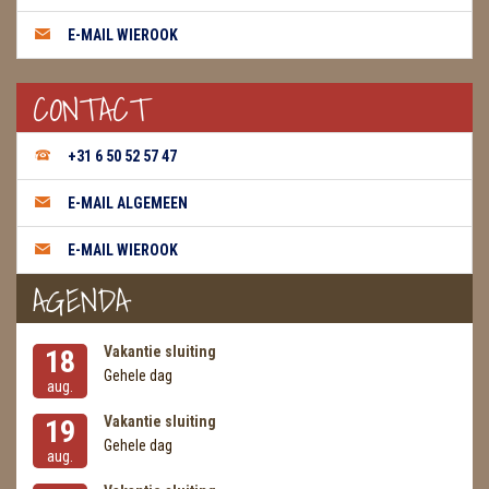
E-MAIL WIEROOK
WIEROOK GREEN TREE
WIEROOK HEM / DARSHAN
CONTACT
WIEROOK KEGELS
+31 6 50 52 57 47
WIEROOK NAG CHAMPA / SATYA
E-MAIL ALGEMEEN
OLIE
E-MAIL WIEROOK
WIEROOK HUTTEN & PLANKJES
AGENDA
ZAKJES WATER ELIXERS
Vakantie sluiting
18
Gehele dag
aug.
Vakantie sluiting
19
Gehele dag
aug.