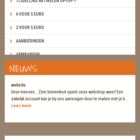
TIJDELIJKE ARTIKELEN OP=OP !!
6 VOOR 5 EURO
2 VOOR 5 EURO
AANBIEDINGEN
ARMBANDEN
NIEUWS
BOEKEN & KAARTEN E.A.R.T.H.
BOLLEN
website
lieve mensen... Zeer binnenkort opent onze webshop weer! Een
BROEKZAKSTENEN
zakelijk account kan je bij ons aanvragen door te mailen met je b...
Lees meer
CADEAUBONNEN
DIERTJES
DIVERSE