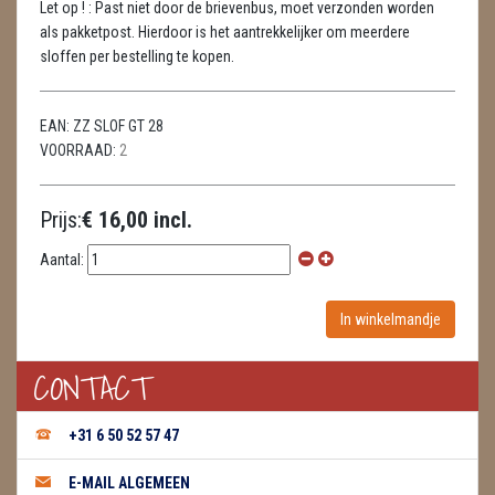
Let op ! : Past niet door de brievenbus, moet verzonden worden
METEORIETEN
als pakketpost. Hierdoor is het aantrekkelijker om meerdere
sloffen per bestelling te kopen.
READING EN PERSOONLIJK ADVIES
RUWE STENEN
EAN:
ZZ SLOF GT 28
VOORRAAD:
2
SCHEDELS / SKULLS
SELENIET
Prijs:
€ 16,00 incl.
SPECIALE STUKKEN
Aantal:
TELEFOON KOORDEN
THEELICHTEN
CONTACT
VLINDERS
+31 6 50 52 57 47
WIEROOK, OLIE & TOEBEHOREN
E-MAIL ALGEMEEN
WIEROOK