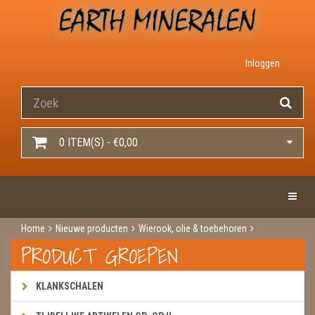
Inloggen
0 ITEM(S) - €0,00
Toggle 
Home
Nieuwe producten
Wierook, olie & toebehoren
Wierook
Wierook kegels
Sandal pakje
PRODUCT GROEPEN
KLANKSCHALEN