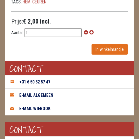
TAGS:
HEM
GEUREN
WIEROOK GREEN TREE
Prijs:
€ 2,00 incl.
WIEROOK HEM / DARSHAN
Aantal:
WIEROOK KEGELS
WIEROOK NAG CHAMPA / SATYA
CONTACT
OLIE
WIEROOK HUTTEN & PLANKJES
+31 6 50 52 57 47
ZAKJES WATER ELIXERS
E-MAIL ALGEMEEN
E-MAIL WIEROOK
CONTACT