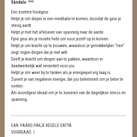
Sândalo ***
METEORIETEN
Een zoetere houtgeur.
READING EN PERSOONLIJK ADVIES
Helpt je om dieper in een meditatie te komen, doordat de geur je
stevig aardt.
RUWE STENEN
Helpt je met het afvloeien van spanning naar de aarde.
Fijne geur als je moeite hebt om voor jezelf op te komen.
SCHEDELS / SKULLS
Helpt je om kracht op te bouwen, waardoor je gemakkelijker “nee”
zegt, tegen dingen die je niet wilt.
SELENIET
Geeft je kracht om dingen aan te pakken, waardoor er
daadwerkelijk wat verandert voor jou.
SPECIALE STUKKEN
Helpt je om weer bij te tanken als je energiepeil erg laag is.
Zuivert je van negatieve energie, die jou belemmert om je beter te
TELEFOON KOORDEN
voelen.
Als avondgeur ideaal om je te zuiveren van de dagelijkse stress en
THEELICHTEN
spanning.
VLINDERS
WIEROOK, OLIE & TOEBEHOREN
EAN:
PAARS PAKJE KEGELS SATYA
VOORRAAD:
0
WIEROOK