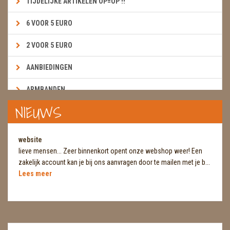
TIJDELIJKE ARTIKELEN OP=OP !!
6 VOOR 5 EURO
2 VOOR 5 EURO
AANBIEDINGEN
ARMBANDEN
NIEUWS
BOEKEN & KAARTEN E.A.R.T.H.
BOLLEN
website
lieve mensen... Zeer binnenkort opent onze webshop weer! Een
BROEKZAKSTENEN
zakelijk account kan je bij ons aanvragen door te mailen met je b...
Lees meer
CADEAUBONNEN
DIERTJES
DIVERSE