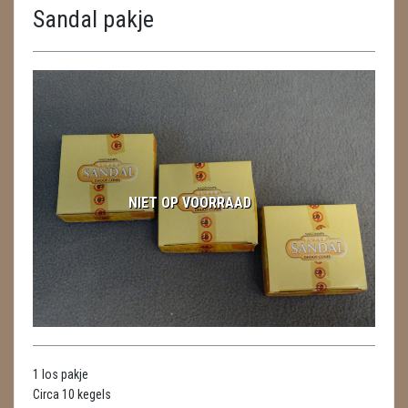
Sandal pakje
ENGELEN
FENG SHUI
GEODE 'S / STANDAARDS
GESLEPEN STENEN
HANGERS
NIET OP VOORRAAD
HARTEN
HUISREINIGING
KAARSEN
LAMPEN
1 los pakje
MASSAGE
Circa 10 kegels