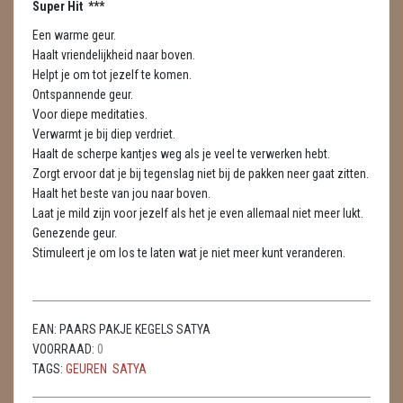
Super Hit ***
METEORIETEN
Een warme geur.
READING EN PERSOONLIJK ADVIES
Haalt vriendelijkheid naar boven.
Helpt je om tot jezelf te komen.
RUWE STENEN
Ontspannende geur.
Voor diepe meditaties.
SCHEDELS / SKULLS
Verwarmt je bij diep verdriet.
Haalt de scherpe kantjes weg als je veel te verwerken hebt.
SELENIET
Zorgt ervoor dat je bij tegenslag niet bij de pakken neer gaat zitten.
Haalt het beste van jou naar boven.
SPECIALE STUKKEN
Laat je mild zijn voor jezelf als het je even allemaal niet meer lukt.
Genezende geur.
TELEFOON KOORDEN
Stimuleert je om los te laten wat je niet meer kunt veranderen.
THEELICHTEN
VLINDERS
EAN:
PAARS PAKJE KEGELS SATYA
VOORRAAD:
0
WIEROOK, OLIE & TOEBEHOREN
TAGS:
GEUREN
SATYA
WIEROOK