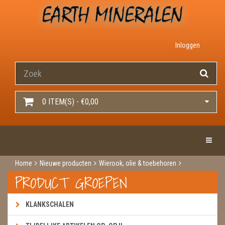
Inloggen
0 ITEM(S) - €0,00
Toggle 
Home
Nieuwe producten
Wierook, olie & toebehoren
Wierook
Wierook kegels
Super hit pakje
PRODUCT GROEPEN
KLANKSCHALEN