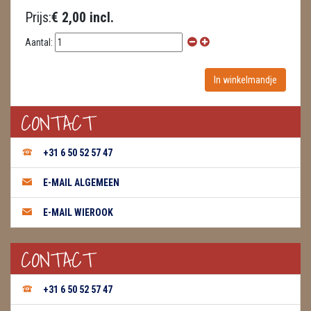
Prijs:
€ 2,00 incl.
WIEROOK GREEN TREE
Aantal:
WIEROOK HEM / DARSHAN
WIEROOK KEGELS
CONTACT
WIEROOK NAG CHAMPA / SATYA
OLIE
+31 6 50 52 57 47
WIEROOK HUTTEN & PLANKJES
E-MAIL ALGEMEEN
ZAKJES WATER ELIXERS
E-MAIL WIEROOK
CONTACT
+31 6 50 52 57 47