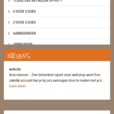
TIJDELIJKE ARTIKELEN OP=OP !!
6 VOOR 5 EURO
2 VOOR 5 EURO
AANBIEDINGEN
ARMBANDEN
NIEUWS
BOEKEN & KAARTEN E.A.R.T.H.
BOLLEN
website
lieve mensen... Zeer binnenkort opent onze webshop weer! Een
BROEKZAKSTENEN
zakelijk account kan je bij ons aanvragen door te mailen met je b...
Lees meer
CADEAUBONNEN
DIERTJES
DIVERSE