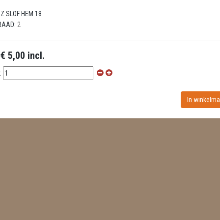
Z SLOF HEM 18
RAAD:
2
:
€ 5,00 incl.
: