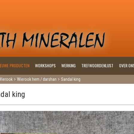
IEUWE PRODUCTEN
WORKSHOPS
WERKING
TREFWOORDENLIJST
OVER ON
Wierook
Wierook hem / darshan
Sandal king
dal king