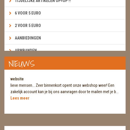
TIJDELIJKE ARTIKELEN OP=OP !!
6 VOOR 5 EURO
2 VOOR 5 EURO
AANBIEDINGEN
ARMBANDEN
NIEUWS
BOEKEN & KAARTEN E.A.R.T.H.
BOLLEN
website
lieve mensen... Zeer binnenkort opent onze webshop weer! Een
BROEKZAKSTENEN
zakelijk account kan je bij ons aanvragen door te mailen met je b...
Lees meer
CADEAUBONNEN
DIERTJES
DIVERSE