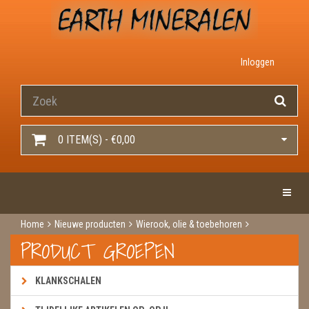
Inloggen
0 ITEM(S) - €0,00
Toggle 
Home
Nieuwe producten
Wierook, olie & toebehoren
Wierook
Wierook hem / darshan
Unlock
PRODUCT GROEPEN
KLANKSCHALEN