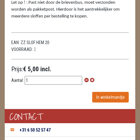
METEORIETEN
Let op ! : Past niet door de brievenbus, moet verzonden
worden als pakketpost. Hierdoor is het aantrekkelijker om
READING EN PERSOONLIJK ADVIES
meerdere sloffen per bestelling te kopen.
RUWE STENEN
EAN:
ZZ SLOF HEM 20
SCHEDELS / SKULLS
VOORRAAD:
2
SELENIET
Prijs:
€ 5,00 incl.
SPECIALE STUKKEN
Aantal:
TELEFOON KOORDEN
THEELICHTEN
VLINDERS
CONTACT
WIEROOK, OLIE & TOEBEHOREN
+31 6 50 52 57 47
WIEROOK