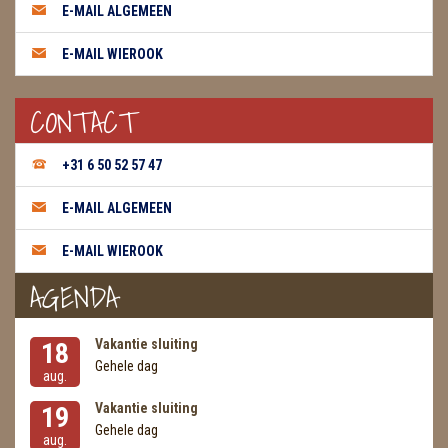
E-MAIL ALGEMEEN
WIEROOK GREEN TREE
E-MAIL WIEROOK
WIEROOK HEM / DARSHAN
CONTACT
WIEROOK KEGELS
WIEROOK NAG CHAMPA / SATYA
+31 6 50 52 57 47
OLIE
E-MAIL ALGEMEEN
WIEROOK HUTTEN & PLANKJES
E-MAIL WIEROOK
AGENDA
ZAKJES WATER ELIXERS
Vakantie sluiting
18
Gehele dag
aug.
Vakantie sluiting
19
Gehele dag
aug.