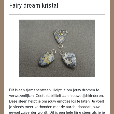
Fairy dream kristal
ENGELEN
FENG SHUI
GEODE 'S / STANDAARDS
GESLEPEN STENEN
HANGERS
HANGERS
LUXE HANGERS
HARTEN
Dit is een sjamanensteen. Helpt je om jouw dromen te
HUISREINIGING
verwezenlijken. Geeft stabiliteit aan nieuwetijdskinderen.
Deze steen helpt je om jouw emoties los te laten. Je voelt
KAARSEN
je steeds meer verbonden met de aarde, doordat jouw
gevoel zuiverder wordt. Dit is een hele fijne steen als je je