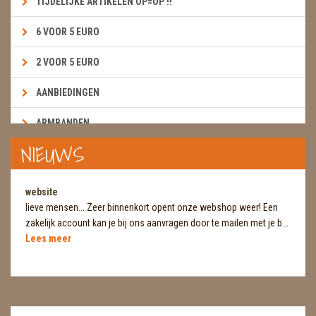
TIJDELIJKE ARTIKELEN OP=OP !!
6 VOOR 5 EURO
2 VOOR 5 EURO
AANBIEDINGEN
ARMBANDEN
NIEUWS
BOEKEN & KAARTEN E.A.R.T.H.
BOLLEN
website
lieve mensen... Zeer binnenkort opent onze webshop weer! Een
BROEKZAKSTENEN
zakelijk account kan je bij ons aanvragen door te mailen met je b...
Lees meer
CADEAUBONNEN
DIERTJES
DIVERSE