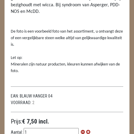
LAMPEN
bezighoudt met wicca. Bij syndroom van Asperger, PDD-
NOS en McDD.
MASSAGE
METEORIETEN
De foto is een voorbeeld foto van het assortiment, u ontvangt deze
of een vergelijkbare steen welke altijd van gelijkwaardige kwaliteit
READING EN PERSOONLIJK ADVIES
is.
RUWE STENEN
Let op:
Mineralen zijn natuur producten, kleuren kunnen afwijken van de
SCHEDELS / SKULLS
foto.
SELENIET
SPECIALE STUKKEN
EAN:
BLAUW HANGER 04
VOORRAAD:
2
TELEFOON KOORDEN
THEELICHTEN
Prijs:
€ 7,50 incl.
VLINDERS
Aantal: