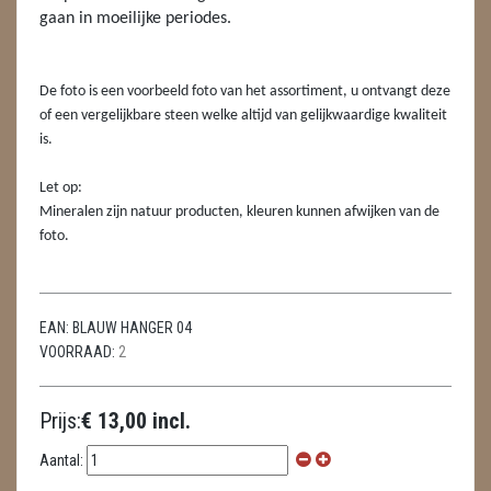
LAMPEN
gaan in moeilijke periodes.
MASSAGE
De foto is een voorbeeld foto van het assortiment, u ontvangt deze
METEORIETEN
of een vergelijkbare steen welke altijd van gelijkwaardige kwaliteit
is.
READING EN PERSOONLIJK ADVIES
Let op:
RUWE STENEN
Mineralen zijn natuur producten, kleuren kunnen afwijken van de
foto.
SCHEDELS / SKULLS
SELENIET
EAN:
BLAUW HANGER 04
SPECIALE STUKKEN
VOORRAAD:
2
TELEFOON KOORDEN
Prijs:
€ 13,00 incl.
THEELICHTEN
Aantal:
VLINDERS