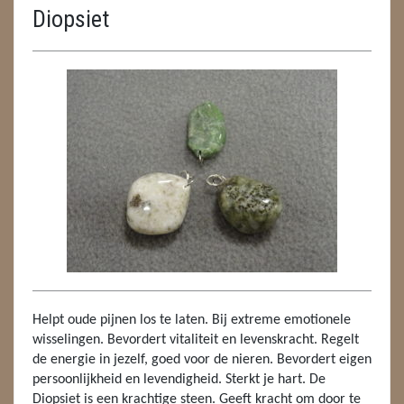
Diopsiet
ENGELEN
FENG SHUI
GEODE 'S / STANDAARDS
GESLEPEN STENEN
HANGERS
HANGERS
LUXE HANGERS
HARTEN
Helpt oude pijnen los te laten. Bij extreme emotionele
HUISREINIGING
wisselingen. Bevordert vitaliteit en levenskracht. Regelt
de energie in jezelf, goed voor de nieren. Bevordert eigen
KAARSEN
persoonlijkheid en levendigheid. Sterkt je hart. De
Diopsiet is een krachtige steen. Geeft kracht om door te