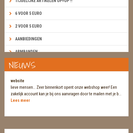
TIJDELIJKE ARTIKELEN OP=OP !!
6 VOOR 5 EURO
2 VOOR 5 EURO
AANBIEDINGEN
ARMBANDEN
NIEUWS
BOEKEN & KAARTEN E.A.R.T.H.
BOLLEN
website
lieve mensen... Zeer binnenkort opent onze webshop weer! Een
BROEKZAKSTENEN
zakelijk account kan je bij ons aanvragen door te mailen met je b...
Lees meer
CADEAUBONNEN
DIERTJES
DIVERSE