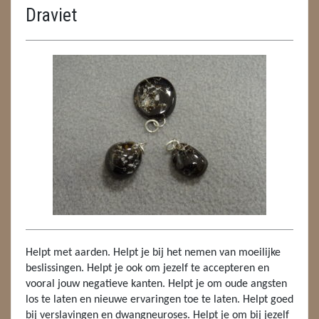
Draviet
ENGELEN
FENG SHUI
GEODE 'S / STANDAARDS
GESLEPEN STENEN
HANGERS
HANGERS
LUXE HANGERS
HARTEN
Helpt met aarden. Helpt je bij het nemen van moeilijke
HUISREINIGING
beslissingen. Helpt je ook om jezelf te accepteren en
vooral jouw negatieve kanten. Helpt je om oude angsten
KAARSEN
los te laten en nieuwe ervaringen toe te laten. Helpt goed
bij verslavingen en dwangneuroses. Helpt je om bij jezelf