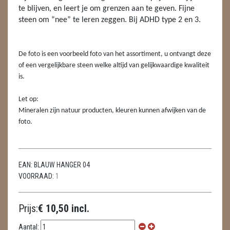
LAMPEN
te blijven, en leert je om grenzen aan te geven. Fijne
steen om “nee” te leren zeggen. Bij ADHD type 2 en 3.
MASSAGE
METEORIETEN
De foto is een voorbeeld foto van het assortiment, u ontvangt deze
of een vergelijkbare steen welke altijd van gelijkwaardige kwaliteit
READING EN PERSOONLIJK ADVIES
is.
RUWE STENEN
Let op:
Mineralen zijn natuur producten, kleuren kunnen afwijken van de
SCHEDELS / SKULLS
foto.
SELENIET
SPECIALE STUKKEN
EAN:
BLAUW HANGER 04
VOORRAAD:
1
TELEFOON KOORDEN
THEELICHTEN
Prijs:
€ 10,50 incl.
VLINDERS
Aantal: