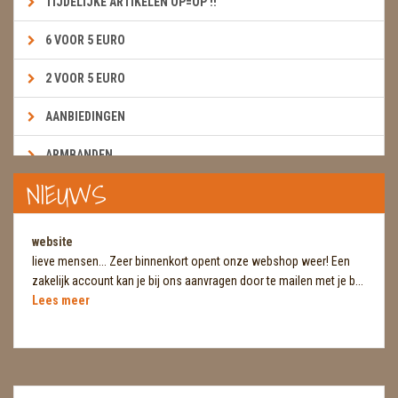
TIJDELIJKE ARTIKELEN OP=OP !!
6 VOOR 5 EURO
2 VOOR 5 EURO
AANBIEDINGEN
ARMBANDEN
NIEUWS
BOEKEN & KAARTEN E.A.R.T.H.
BOLLEN
website
lieve mensen... Zeer binnenkort opent onze webshop weer! Een
BROEKZAKSTENEN
zakelijk account kan je bij ons aanvragen door te mailen met je b...
Lees meer
CADEAUBONNEN
DIERTJES
DIVERSE