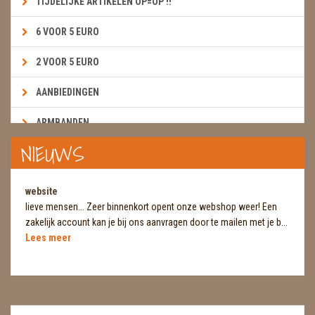
TIJDELIJKE ARTIKELEN OP=OP !!
6 VOOR 5 EURO
2 VOOR 5 EURO
AANBIEDINGEN
ARMBANDEN
NIEUWS
BOEKEN & KAARTEN E.A.R.T.H.
BOLLEN
website
lieve mensen... Zeer binnenkort opent onze webshop weer! Een
BROEKZAKSTENEN
zakelijk account kan je bij ons aanvragen door te mailen met je b...
Lees meer
CADEAUBONNEN
DIERTJES
DIVERSE