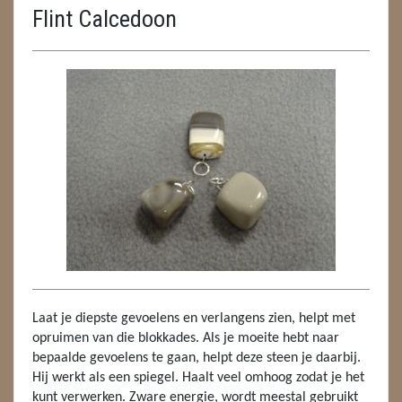
Flint Calcedoon
ENGELEN
FENG SHUI
GEODE 'S / STANDAARDS
GESLEPEN STENEN
HANGERS
HANGERS
LUXE HANGERS
HARTEN
Laat je diepste gevoelens en verlangens zien, helpt met
HUISREINIGING
opruimen van die blokkades. Als je moeite hebt naar
bepaalde gevoelens te gaan, helpt deze steen je daarbij.
KAARSEN
Hij werkt als een spiegel. Haalt veel omhoog zodat je het
kunt verwerken. Zware energie, wordt meestal gebruikt