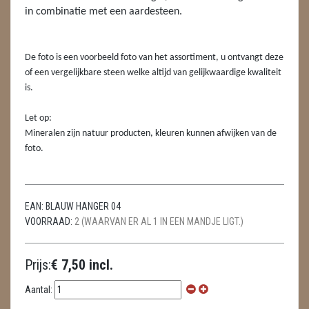
LAMPEN
in combinatie met een aardesteen.
MASSAGE
De foto is een voorbeeld foto van het assortiment, u ontvangt deze
METEORIETEN
of een vergelijkbare steen welke altijd van gelijkwaardige kwaliteit
is.
READING EN PERSOONLIJK ADVIES
Let op:
RUWE STENEN
Mineralen zijn natuur producten, kleuren kunnen afwijken van de
foto.
SCHEDELS / SKULLS
SELENIET
EAN:
BLAUW HANGER 04
SPECIALE STUKKEN
VOORRAAD:
2 (WAARVAN ER AL 1 IN EEN MANDJE LIGT.)
TELEFOON KOORDEN
Prijs:
€ 7,50 incl.
THEELICHTEN
Aantal:
VLINDERS