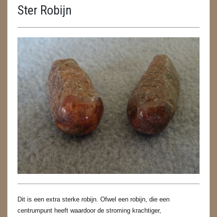
Ster Robijn
ENGELEN
FENG SHUI
GEODE 'S / STANDAARDS
GESLEPEN STENEN
HANGERS
HARTEN
HUISREINIGING
KAARSEN
LAMPEN
Dit is een extra sterke robijn. Ofwel een robijn, die een
MASSAGE
centrumpunt heeft waardoor de stroming krachtiger,