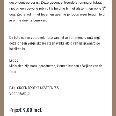
METEORIETEN
geconcentreerder is. Deze geconcentreerde stroming ontstaat
e
niet bij een gewone robijn. Hij helpt je bij het afstemmen op je 3
READING EN PERSOONLIJK ADVIES
oog. Zet je vol in het leven en geeft je je focus weer terug. Helpt
je om je doel te bereiken.
RUWE STENEN
SCHEDELS / SKULLS
De foto is een voorbeeld foto van het assortiment, u ontvangt
deze of een vergelijkbare steen welke altijd van gelijkwaardige
SELENIET
kwaliteit is.
SPECIALE STUKKEN
Let op:
Mineralen zijn natuur producten, kleuren kunnen afwijken van de
TELEFOON KOORDEN
foto.
THEELICHTEN
EAN:
GROEN BROEKZAKSTEEN 7-5
VLINDERS
VOORRAAD:
2
WIEROOK, OLIE & TOEBEHOREN
Prijs:
€ 9,00 incl.
ZAKJES WATER ELIXERS