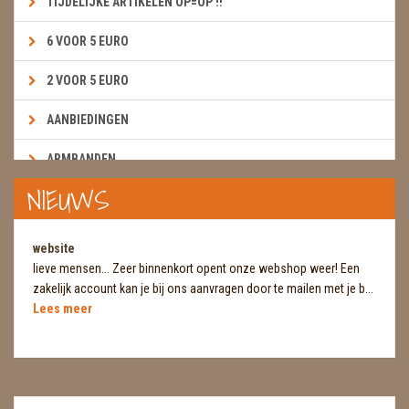
TIJDELIJKE ARTIKELEN OP=OP !!
6 VOOR 5 EURO
2 VOOR 5 EURO
AANBIEDINGEN
ARMBANDEN
NIEUWS
BOEKEN & KAARTEN E.A.R.T.H.
BOLLEN
website
lieve mensen... Zeer binnenkort opent onze webshop weer! Een
BROEKZAKSTENEN
zakelijk account kan je bij ons aanvragen door te mailen met je b...
Lees meer
CADEAUBONNEN
DIERTJES
DIVERSE