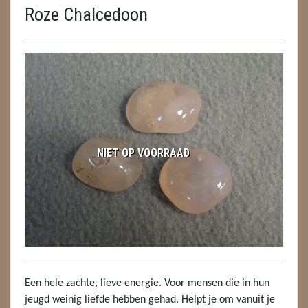
Roze Chalcedoon
ENGELEN
FENG SHUI
GEODE 'S / STANDAARDS
GESLEPEN STENEN
HANGERS
NIET OP VOORRAAD
HARTEN
HUISREINIGING
KAARSEN
LAMPEN
Een hele zachte, lieve energie. Voor mensen die in hun
MASSAGE
jeugd weinig liefde hebben gehad. Helpt je om vanuit je