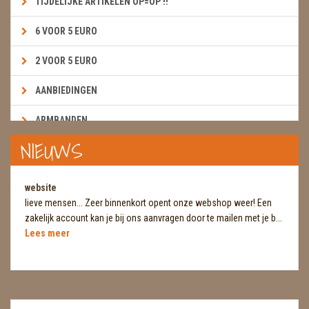
TIJDELIJKE ARTIKELEN OP=OP !!
6 VOOR 5 EURO
2 VOOR 5 EURO
AANBIEDINGEN
ARMBANDEN
NIEUWS
BOEKEN & KAARTEN E.A.R.T.H.
BOLLEN
website
lieve mensen... Zeer binnenkort opent onze webshop weer! Een
BROEKZAKSTENEN
zakelijk account kan je bij ons aanvragen door te mailen met je b...
Lees meer
CADEAUBONNEN
DIERTJES
DIVERSE