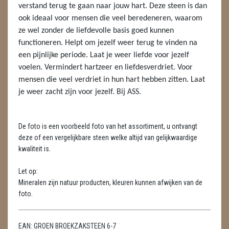
METEORIETEN
verstand terug te gaan naar jouw hart. Deze steen is dan
ook ideaal voor mensen die veel beredeneren, waarom
READING EN PERSOONLIJK ADVIES
ze wel zonder de liefdevolle basis goed kunnen
functioneren. Helpt om jezelf weer terug te vinden na
RUWE STENEN
een pijnlijke periode. Laat je weer liefde voor jezelf
voelen. Vermindert hartzeer en liefdesverdriet. Voor
SCHEDELS / SKULLS
mensen die veel verdriet in hun hart hebben zitten. Laat
je weer zacht zijn voor jezelf. Bij ASS.
SELENIET
SPECIALE STUKKEN
De foto is een voorbeeld foto van het assortiment, u ontvangt
TELEFOON KOORDEN
deze of een vergelijkbare steen welke altijd van gelijkwaardige
kwaliteit is.
THEELICHTEN
Let op:
VLINDERS
Mineralen zijn natuur producten, kleuren kunnen afwijken van de
foto.
WIEROOK, OLIE & TOEBEHOREN
ZAKJES WATER ELIXERS
EAN:
GROEN BROEKZAKSTEEN 6-7