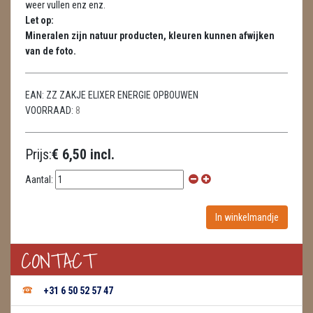
weer vullen enz enz.
METEORIETEN
Let op:
Mineralen zijn natuur producten, kleuren kunnen afwijken
READING EN PERSOONLIJK ADVIES
van de foto.
RUWE STENEN
EAN:
ZZ ZAKJE ELIXER ENERGIE OPBOUWEN
SCHEDELS / SKULLS
VOORRAAD:
8
SELENIET
Prijs:
€ 6,50 incl.
SPECIALE STUKKEN
Aantal:
TELEFOON KOORDEN
THEELICHTEN
VLINDERS
CONTACT
WIEROOK, OLIE & TOEBEHOREN
+31 6 50 52 57 47
ZAKJES WATER ELIXERS