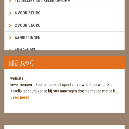
TIJDELIJKE ARTIKELEN OP=OP !!
6 VOOR 5 EURO
2 VOOR 5 EURO
AANBIEDINGEN
ARMBANDEN
NIEUWS
BOEKEN & KAARTEN E.A.R.T.H.
BOLLEN
website
lieve mensen... Zeer binnenkort opent onze webshop weer! Een
BROEKZAKSTENEN
zakelijk account kan je bij ons aanvragen door te mailen met je b...
Lees meer
CADEAUBONNEN
DIERTJES
DIVERSE