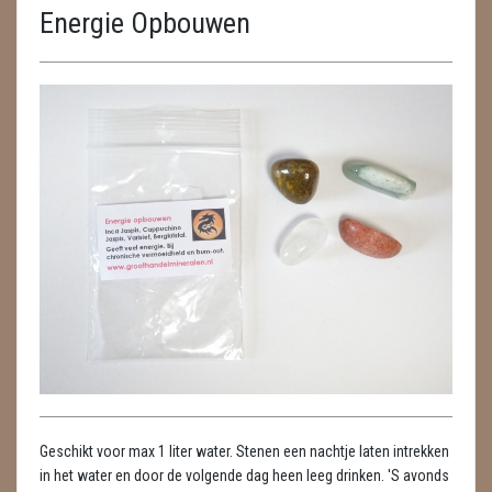
Energie Opbouwen
ENGELEN
FENG SHUI
GEODE 'S / STANDAARDS
GESLEPEN STENEN
HANGERS
HARTEN
HUISREINIGING
KAARSEN
LAMPEN
Geschikt voor max 1 liter water. Stenen een nachtje laten intrekken
MASSAGE
in het water en door de volgende dag heen leeg drinken. 'S avonds