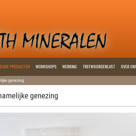
IEUWE PRODUCTEN
WORKSHOPS
WERKING
TREFWOORDENLIJST
OVER ON
lijke genezing
hamelijke genezing