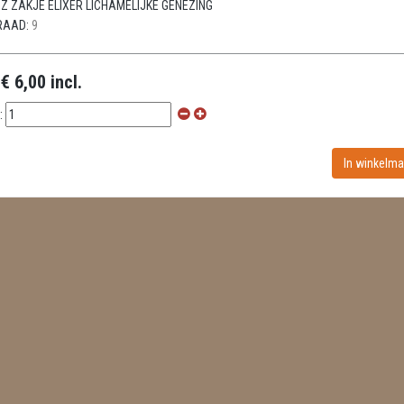
Z ZAKJE ELIXER LICHAMELIJKE GENEZING
RAAD:
9
:
€ 6,00 incl.
: