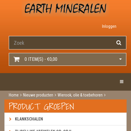
Inloggen
0 ITEM(S) - €0,00
Toggle 
Home
Nieuwe producten
Wierook, olie & toebehoren
Wierook
Wierook green tree
PRODUCT GROEPEN
White sage & dragon‘s blood, native soul
KLANKSCHALEN