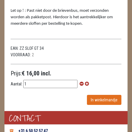
METEORIETEN
Let op ! : Past niet door de brievenbus, moet verzonden
READING EN PERSOONLIJK ADVIES
worden als pakketpost. Hierdoor is het aantrekkelijker om
meerdere sloffen per bestelling te kopen.
RUWE STENEN
SCHEDELS / SKULLS
EAN:
ZZ SLOF GT 34
SELENIET
VOORRAAD:
2
SPECIALE STUKKEN
Prijs:
€ 16,00 incl.
TELEFOON KOORDEN
Aantal:
THEELICHTEN
VLINDERS
CONTACT
WIEROOK, OLIE & TOEBEHOREN
WIEROOK
+31 6 50 52 57 47