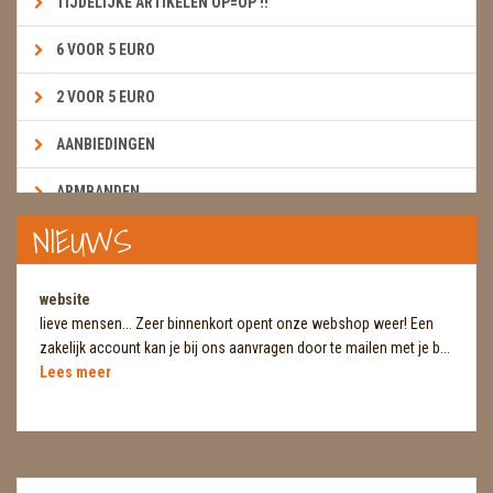
TIJDELIJKE ARTIKELEN OP=OP !!
6 VOOR 5 EURO
2 VOOR 5 EURO
AANBIEDINGEN
ARMBANDEN
NIEUWS
BOEKEN & KAARTEN E.A.R.T.H.
BOLLEN
website
lieve mensen... Zeer binnenkort opent onze webshop weer! Een
BROEKZAKSTENEN
zakelijk account kan je bij ons aanvragen door te mailen met je b...
Lees meer
CADEAUBONNEN
DIERTJES
DIVERSE