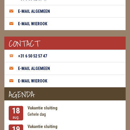
WIEROOK GREEN TREE
E-MAIL ALGEMEEN
WIEROOK HEM / DARSHAN
E-MAIL WIEROOK
WIEROOK KEGELS
CONTACT
WIEROOK NAG CHAMPA / SATYA
+31 6 50 52 57 47
OLIE
E-MAIL ALGEMEEN
WIEROOK HUTTEN & PLANKJES
E-MAIL WIEROOK
ZAKJES WATER ELIXERS
AGENDA
Vakantie sluiting
18
Gehele dag
aug.
Vakantie sluiting
19