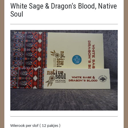
White Sage & Dragon‘s Blood, Native
ENGELEN
Soul
FENG SHUI
GEODE 'S / STANDAARDS
GESLEPEN STENEN
HANGERS
HARTEN
HUISREINIGING
KAARSEN
LAMPEN
MASSAGE
Wierook per slof ( 12 pakjes )