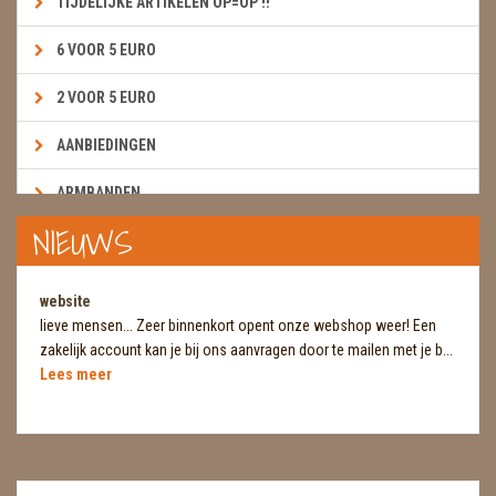
TIJDELIJKE ARTIKELEN OP=OP !!
6 VOOR 5 EURO
2 VOOR 5 EURO
AANBIEDINGEN
ARMBANDEN
NIEUWS
BOEKEN & KAARTEN E.A.R.T.H.
BOLLEN
website
lieve mensen... Zeer binnenkort opent onze webshop weer! Een
BROEKZAKSTENEN
zakelijk account kan je bij ons aanvragen door te mailen met je b...
Lees meer
CADEAUBONNEN
DIERTJES
DIVERSE