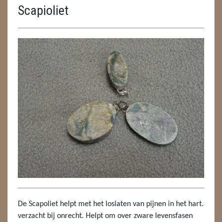
Scapioliet
ENGELEN
FENG SHUI
GEODE 'S / STANDAARDS
GESLEPEN STENEN
HANGERS
HANGERS
LUXE HANGERS
HARTEN
HUISREINIGING
De Scapoliet helpt met het loslaten van pijnen in het hart.
KAARSEN
verzacht bij onrecht. Helpt om over zware levensfasen