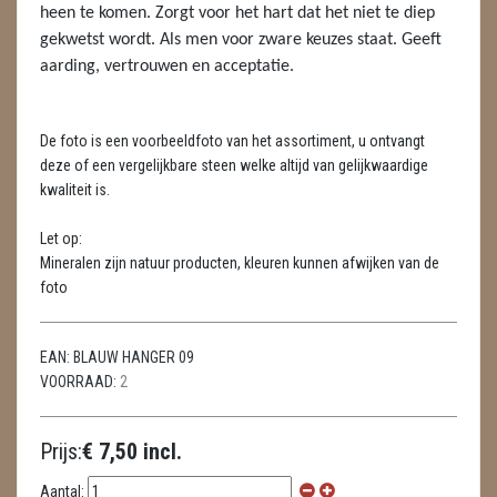
LAMPEN
heen te komen. Zorgt voor het hart dat het niet te diep
gekwetst wordt. Als men voor zware keuzes staat. Geeft
MASSAGE
aarding, vertrouwen en acceptatie.
METEORIETEN
De foto is een voorbeeldfoto van het assortiment, u ontvangt
READING EN PERSOONLIJK ADVIES
deze of een vergelijkbare steen welke altijd van gelijkwaardige
kwaliteit is.
RUWE STENEN
Let op:
SCHEDELS / SKULLS
Mineralen zijn natuur producten, kleuren kunnen afwijken van de
foto
SELENIET
SPECIALE STUKKEN
EAN:
BLAUW HANGER 09
VOORRAAD:
2
TELEFOON KOORDEN
THEELICHTEN
Prijs:
€ 7,50 incl.
VLINDERS
Aantal: