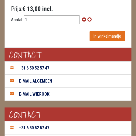
Prijs:
€ 13,00 incl.
WIEROOK, OLIE & TOEBEHOREN
Aantal:
ZAKJES WATER ELIXERS
CONTACT
+31 6 50 52 57 47
E-MAIL ALGEMEEN
E-MAIL WIEROOK
CONTACT
+31 6 50 52 57 47