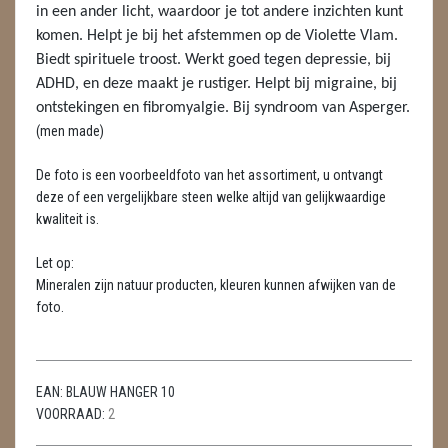
LAMPEN
in een ander licht, waardoor je tot andere inzichten kunt
komen.
Helpt je bij het afstemmen op de Violette Vlam.
MASSAGE
Biedt spirituele troost. Werkt goed tegen depressie, bij
ADHD, en deze maakt je rustiger. Helpt bij migraine, bij
METEORIETEN
ontstekingen en fibromyalgie. Bij syndroom van Asperger.
(men made)
READING EN PERSOONLIJK ADVIES
De foto is een voorbeeldfoto van het assortiment, u ontvangt
RUWE STENEN
deze of een vergelijkbare steen welke altijd van gelijkwaardige
kwaliteit is.
SCHEDELS / SKULLS
Let op:
SELENIET
Mineralen zijn natuur producten, kleuren kunnen afwijken van de
foto.
SPECIALE STUKKEN
TELEFOON KOORDEN
EAN:
BLAUW HANGER 10
THEELICHTEN
VOORRAAD:
2
VLINDERS