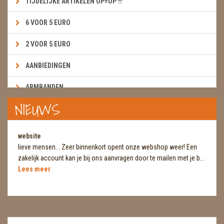
TIJDELIJKE ARTIKELEN OP=OP !!
6 VOOR 5 EURO
2 VOOR 5 EURO
AANBIEDINGEN
ARMBANDEN
NIEUWS
BOEKEN & KAARTEN E.A.R.T.H.
BOLLEN
website
lieve mensen... Zeer binnenkort opent onze webshop weer! Een
BROEKZAKSTENEN
zakelijk account kan je bij ons aanvragen door te mailen met je b...
Lees meer
CADEAUBONNEN
DIERTJES
DIVERSE