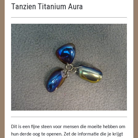
Tanzien Titanium Aura
ENGELEN
FENG SHUI
GEODE 'S / STANDAARDS
GESLEPEN STENEN
HANGERS
HANGERS
LUXE HANGERS
HARTEN
HUISREINIGING
Dit is een fijne steen voor mensen die moeite hebben om
KAARSEN
hun derde oog te openen. Zet de informatie die je krijgt