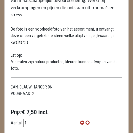
van maatschappelijke bevooroordeling. Werkt bij
LAMPEN
verkrampingen en pijnen die ontstaan uit trauma’s en
stress.
MASSAGE
METEORIETEN
De foto is een voorbeeldfoto van het assortiment, u ontvangt
deze of een vergelijkbare steen welke altijd van gelijkwaardige
READING EN PERSOONLIJK ADVIES
kwaliteit is.
RUWE STENEN
Let op:
Mineralen zijn natuur producten, kleuren kunnen afwijken van de
SCHEDELS / SKULLS
foto.
SELENIET
EAN:
BLAUW HANGER 06
SPECIALE STUKKEN
VOORRAAD:
2
TELEFOON KOORDEN
Prijs:
€ 7,50 incl.
THEELICHTEN
Aantal:
VLINDERS