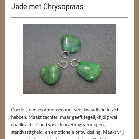
Jade met Chrysopraas
ENGELEN
FENG SHUI
GEODE 'S / STANDAARDS
GESLEPEN STENEN
HANGERS
HANGERS
LUXE HANGERS
HARTEN
Goede steen voor mensen met veel kwaadheid in zich
HUISREINIGING
hebben. Maakt zachter, maar geeft tegelijktijdig wel
daadkracht. Goed voor doorzettingsvermogen,
KAARSEN
standvastigheid, en emotionele ontwikkeling. Maakt vrij