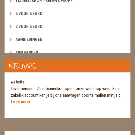
TIJDELIJKE ARTIKELEN OP=OP !!
6 VOOR 5 EURO
2 VOOR 5 EURO
AANBIEDINGEN
ARMBANDEN
NIEUWS
BOEKEN & KAARTEN E.A.R.T.H.
BOLLEN
website
lieve mensen... Zeer binnenkort opent onze webshop weer! Een
BROEKZAKSTENEN
zakelijk account kan je bij ons aanvragen door te mailen met je b...
Lees meer
CADEAUBONNEN
DIERTJES
DIVERSE