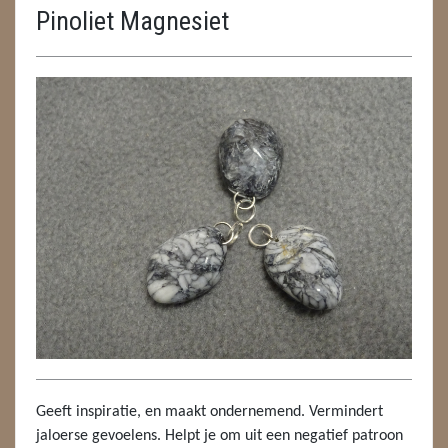
Pinoliet Magnesiet
ENGELEN
FENG SHUI
GEODE 'S / STANDAARDS
GESLEPEN STENEN
HANGERS
HANGERS
LUXE HANGERS
HARTEN
HUISREINIGING
Geeft inspiratie, en maakt ondernemend. Vermindert
KAARSEN
jaloerse gevoelens. Helpt je om uit een negatief patroon