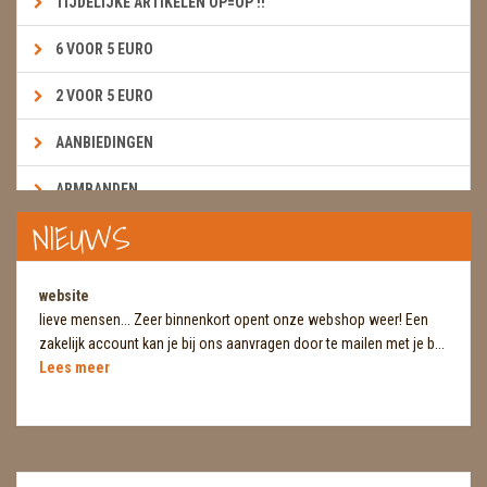
TIJDELIJKE ARTIKELEN OP=OP !!
6 VOOR 5 EURO
2 VOOR 5 EURO
AANBIEDINGEN
ARMBANDEN
NIEUWS
BOEKEN & KAARTEN E.A.R.T.H.
BOLLEN
website
lieve mensen... Zeer binnenkort opent onze webshop weer! Een
BROEKZAKSTENEN
zakelijk account kan je bij ons aanvragen door te mailen met je b...
Lees meer
CADEAUBONNEN
DIERTJES
DIVERSE