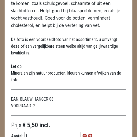
LAMPEN
te komen, zoals schuldgevoel, schaamte of uit een
slachtofferrol. Helpt goed bij blaasproblemen, en als je
MASSAGE
vocht vasthoudt. Goed voor de botten, vermindert
cholesterol, en helpt bij de vertering van vet.
METEORIETEN
De foto is een voorbeeldfoto van het assortiment, u ontvangt
READING EN PERSOONLIJK ADVIES
deze of een vergelijkbare steen welke altijd van gelijkwaardige
kwaliteit is.
RUWE STENEN
Let op:
SCHEDELS / SKULLS
Mineralen zijn natuur producten, kleuren kunnen afwijken van de
foto.
SELENIET
SPECIALE STUKKEN
EAN:
BLAUW HANGER 08
VOORRAAD:
2
TELEFOON KOORDEN
THEELICHTEN
Prijs:
€ 5,50 incl.
VLINDERS
Aantal: