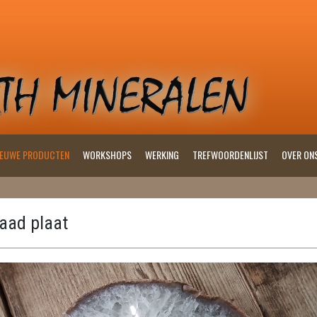
IEUWE PRODUCTEN
WORKSHOPS
WERKING
TREFWOORDENLIJST
OVER ON
aad plaat