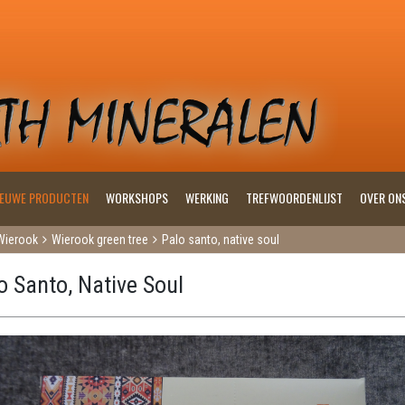
IEUWE PRODUCTEN
WORKSHOPS
WERKING
TREFWOORDENLIJST
OVER ON
Wierook
Wierook green tree
Palo santo, native soul
o Santo, Native Soul