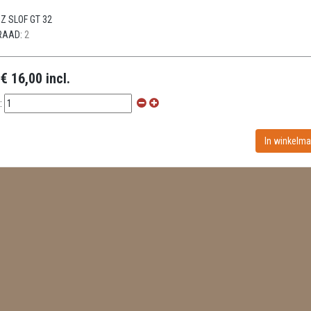
Z SLOF GT 32
RAAD:
2
:
€ 16,00 incl.
: