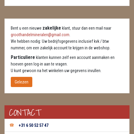
DIERTJES
DIVERSE
zakelijke
Bent u een nieuwe
klant, stuur dan een mail naar
ENGELEN
groothandelmineralen@gmail.com
.
We hebben nodig: Uw bedrijfsgegevens inclusief kvk / btw
FENG SHUI
nummer, om een zakelijk account te krijgen in de webshop.
GEODE 'S / STANDAARDS
Particuliere
klanten kunnen zelf een account aanmaken en
hoeven geen log-in aan te vragen.
GESLEPEN STENEN
U kunt gewoon na het winkelen uw gegevens invullen.
Gelezen
HANGERS
HARTEN
CONTACT
HUISREINIGING
KAARSEN
+31 6 50 52 57 47
LAMPEN