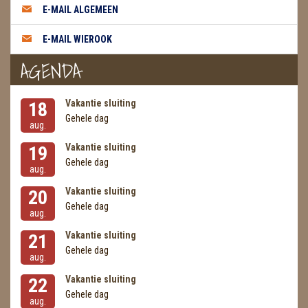
E-MAIL ALGEMEEN
MASSAGE
E-MAIL WIEROOK
METEORIETEN
AGENDA
READING EN PERSOONLIJK ADVIES
Vakantie sluiting
18
RUWE STENEN
Gehele dag
aug.
SCHEDELS / SKULLS
Vakantie sluiting
19
Gehele dag
aug.
SELENIET
Vakantie sluiting
20
SPECIALE STUKKEN
Gehele dag
aug.
Vakantie sluiting
21
TELEFOON KOORDEN
Gehele dag
aug.
THEELICHTEN
Vakantie sluiting
22
Gehele dag
VLINDERS
aug.