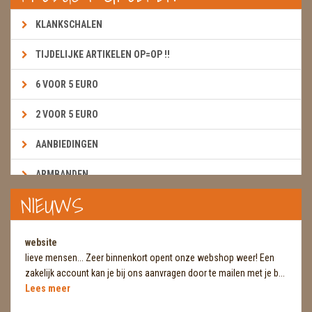
KLANKSCHALEN
TIJDELIJKE ARTIKELEN OP=OP !!
6 VOOR 5 EURO
2 VOOR 5 EURO
AANBIEDINGEN
ARMBANDEN
NIEUWS
BOEKEN & KAARTEN E.A.R.T.H.
BOLLEN
website
lieve mensen... Zeer binnenkort opent onze webshop weer! Een
BROEKZAKSTENEN
zakelijk account kan je bij ons aanvragen door te mailen met je b...
Lees meer
CADEAUBONNEN