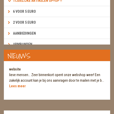
TIJDELIJKE ARTIKELEN OP=OP !!
6 VOOR 5 EURO
2 VOOR 5 EURO
AANBIEDINGEN
ARMBANDEN
NIEUWS
BOEKEN & KAARTEN E.A.R.T.H.
BOLLEN
website
lieve mensen... Zeer binnenkort opent onze webshop weer! Een
BROEKZAKSTENEN
zakelijk account kan je bij ons aanvragen door te mailen met je b...
Lees meer
CADEAUBONNEN
DIERTJES
DIVERSE