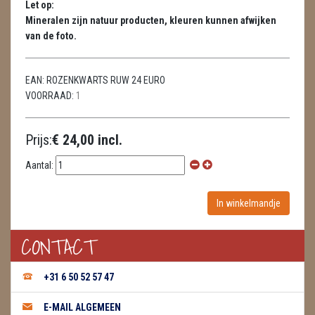
Let op:
METEORIETEN
Mineralen zijn natuur producten, kleuren kunnen afwijken
van de foto.
READING EN PERSOONLIJK ADVIES
RUWE STENEN
EAN:
ROZENKWARTS RUW 24 EURO
VOORRAAD:
1
SCHEDELS / SKULLS
SELENIET
Prijs:
€ 24,00 incl.
SPECIALE STUKKEN
Aantal:
TELEFOON KOORDEN
THEELICHTEN
CONTACT
VLINDERS
+31 6 50 52 57 47
WIEROOK, OLIE & TOEBEHOREN
E-MAIL ALGEMEEN
ZAKJES WATER ELIXERS