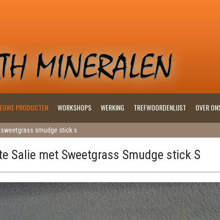
IEUWE PRODUCTEN
WORKSHOPS
WERKING
TREFWOORDENLIJST
OVER ON
t sweetgrass smudge stick s
te Salie met Sweetgrass Smudge stick S