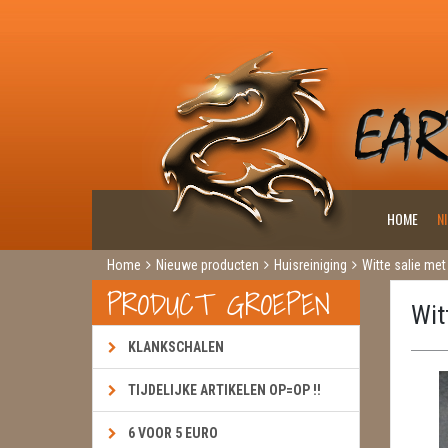
HOME
N
Home
Nieuwe producten
Huisreiniging
Witte salie me
PRODUCT GROEPEN
Wit
KLANKSCHALEN
TIJDELIJKE ARTIKELEN OP=OP !!
6 VOOR 5 EURO