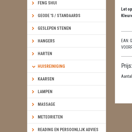
FENG SHUI
Let op
GEODE 'S / STANDAARDS
Kleur
GESLEPEN STENEN
EAN:
G
HANGERS
VOOR
HARTEN
Prijs
HUISREINIGING
Aantal
KAARSEN
LAMPEN
MASSAGE
METEORIETEN
READING EN PERSOONLIJK ADVIES