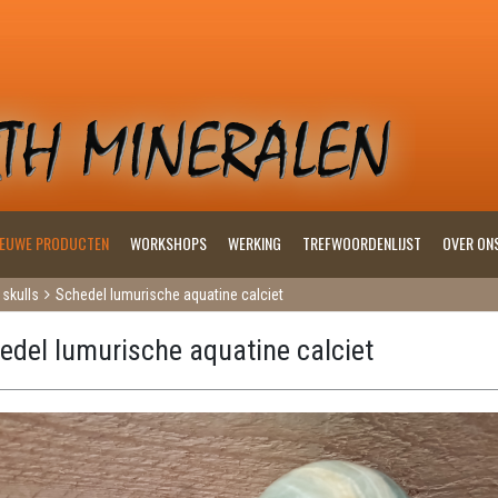
IEUWE PRODUCTEN
WORKSHOPS
WERKING
TREFWOORDENLIJST
OVER ON
 skulls
Schedel lumurische aquatine calciet
edel lumurische aquatine calciet