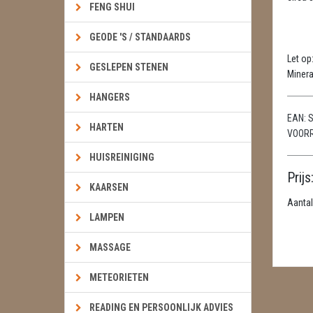
FENG SHUI
GEODE 'S / STANDAARDS
Let op
GESLEPEN STENEN
Minera
HANGERS
EAN:
S
HARTEN
VOOR
HUISREINIGING
Prijs
KAARSEN
Aantal
LAMPEN
MASSAGE
METEORIETEN
READING EN PERSOONLIJK ADVIES