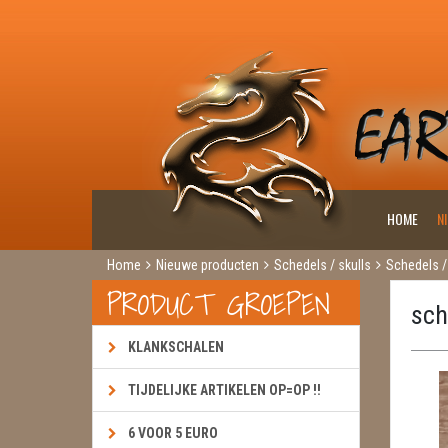
HOME
N
Home
Nieuwe producten
Schedels / skulls
Schedels /
PRODUCT GROEPEN
sch
KLANKSCHALEN
TIJDELIJKE ARTIKELEN OP=OP !!
6 VOOR 5 EURO