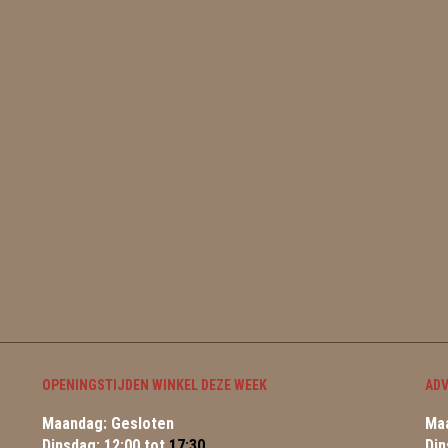
OPENINGSTIJDEN WINKEL DEZE WEEK
ADV
Maandag: Gesloten
Maa
Dinsdag: 12:00 tot
17:30
Din