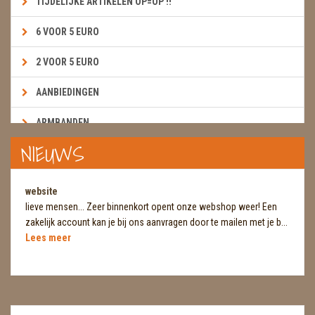
TIJDELIJKE ARTIKELEN OP=OP !!
6 VOOR 5 EURO
2 VOOR 5 EURO
AANBIEDINGEN
ARMBANDEN
NIEUWS
BOEKEN & KAARTEN E.A.R.T.H.
BOLLEN
website
lieve mensen... Zeer binnenkort opent onze webshop weer! Een
BROEKZAKSTENEN
zakelijk account kan je bij ons aanvragen door te mailen met je b...
Lees meer
CADEAUBONNEN
DIERTJES
DIVERSE