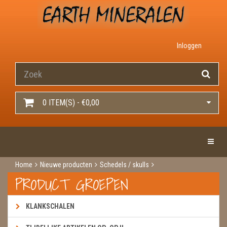
Inloggen
0 ITEM(S) - €0,00
Toggle 
Home
Nieuwe producten
Schedels / skulls
Schedels / skulls
Schedel mosagaat
PRODUCT GROEPEN
KLANKSCHALEN