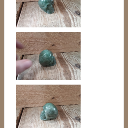
METEORIETEN
READING EN PERSOONLIJK ADVIES
RUWE STENEN
SCHEDELS / SKULLS
DRAKENSCHEDELS
SCHEDELS / SKULLS
SELENIET
SPECIALE STUKKEN
TELEFOON KOORDEN
THEELICHTEN
VLINDERS