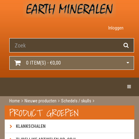
Inloggen
0 ITEM(S) - €0,00
Toggle 
Home
Nieuwe producten
Schedels / skulls
Schedels / skulls
Schedel vulkaniet
PRODUCT GROEPEN
KLANKSCHALEN