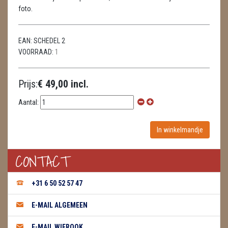
foto.
WIEROOK, OLIE & TOEBEHOREN
ZAKJES WATER ELIXERS
EAN:
SCHEDEL 2
VOORRAAD:
1
Prijs:
€ 49,00 incl.
Aantal:
CONTACT
+31 6 50 52 57 47
E-MAIL ALGEMEEN
E-MAIL WIEROOK