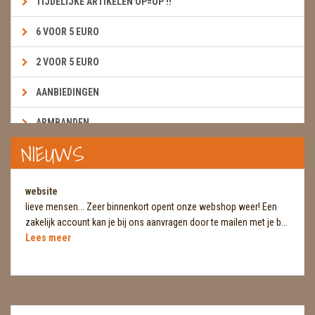
TIJDELIJKE ARTIKELEN OP=OP !!
6 VOOR 5 EURO
2 VOOR 5 EURO
AANBIEDINGEN
ARMBANDEN
NIEUWS
BOEKEN & KAARTEN E.A.R.T.H.
BOLLEN
website
lieve mensen... Zeer binnenkort opent onze webshop weer! Een
BROEKZAKSTENEN
zakelijk account kan je bij ons aanvragen door te mailen met je b...
Lees meer
CADEAUBONNEN
DIERTJES
DIVERSE