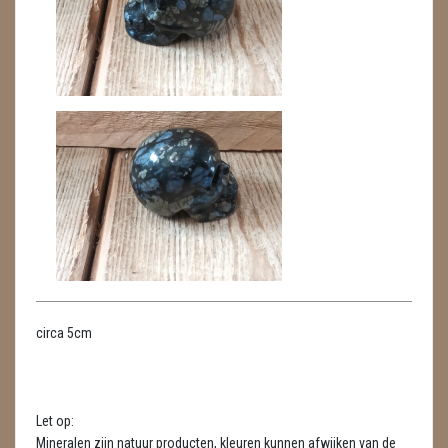
METEORIETEN
READING EN PERSOONLIJK ADVIES
RUWE STENEN
SCHEDELS / SKULLS
DRAKENSCHEDELS
SCHEDELS / SKULLS
SELENIET
SPECIALE STUKKEN
circa 5cm
TELEFOON KOORDEN
THEELICHTEN
Let op:
VLINDERS
Mineralen zijn natuur producten, kleuren kunnen afwijken van de