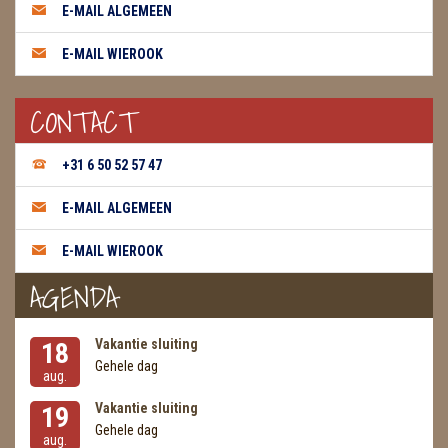
E-MAIL ALGEMEEN
WIEROOK GREEN TREE
E-MAIL WIEROOK
WIEROOK HEM / DARSHAN
CONTACT
WIEROOK KEGELS
WIEROOK NAG CHAMPA / SATYA
+31 6 50 52 57 47
OLIE
E-MAIL ALGEMEEN
WIEROOK HUTTEN & PLANKJES
E-MAIL WIEROOK
AGENDA
ZAKJES WATER ELIXERS
Vakantie sluiting
18
Gehele dag
aug.
Vakantie sluiting
19
Gehele dag
aug.