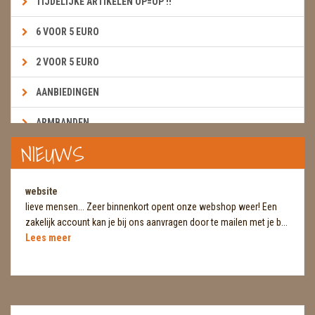
TIJDELIJKE ARTIKELEN OP=OP !!
6 VOOR 5 EURO
2 VOOR 5 EURO
AANBIEDINGEN
ARMBANDEN
NIEUWS
BOEKEN & KAARTEN E.A.R.T.H.
BOLLEN
website
lieve mensen... Zeer binnenkort opent onze webshop weer! Een
BROEKZAKSTENEN
zakelijk account kan je bij ons aanvragen door te mailen met je b...
Lees meer
CADEAUBONNEN
DIERTJES
DIVERSE