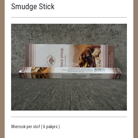
Smudge Stick
ENGELEN
FENG SHUI
GEODE 'S / STANDAARDS
GESLEPEN STENEN
HANGERS
HARTEN
HUISREINIGING
KAARSEN
LAMPEN
Wierook per slof ( 6 pakjes )
MASSAGE