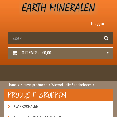
Inloggen
0 ITEM(S) - €0,00
Toggle 
Home
Nieuwe producten
Wierook, olie & toebehoren
Wierook
Wierook green tree
Smudge stick
PRODUCT GROEPEN
KLANKSCHALEN