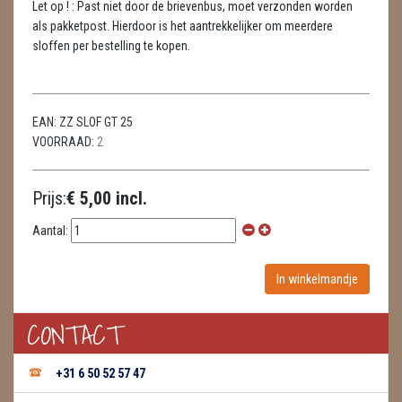
Let op ! : Past niet door de brievenbus, moet verzonden worden
METEORIETEN
als pakketpost. Hierdoor is het aantrekkelijker om meerdere
sloffen per bestelling te kopen.
READING EN PERSOONLIJK ADVIES
RUWE STENEN
EAN:
ZZ SLOF GT 25
SCHEDELS / SKULLS
VOORRAAD:
2
SELENIET
Prijs:
€ 5,00 incl.
SPECIALE STUKKEN
Aantal:
TELEFOON KOORDEN
THEELICHTEN
VLINDERS
CONTACT
WIEROOK, OLIE & TOEBEHOREN
+31 6 50 52 57 47
WIEROOK