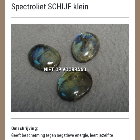
Spectroliet SCHIJF klein
ENGELEN
FENG SHUI
GEODE 'S / STANDAARDS
GESLEPEN STENEN
HANGERS
NIET OP VOORRAAD
HARTEN
HUISREINIGING
KAARSEN
LAMPEN
Omschrijving:
MASSAGE
Geeft bescherming tegen negatieve energie, leert jezelf te