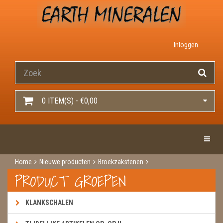
Inloggen
0 ITEM(S) - €0,00
Toggle 
Home
Nieuwe producten
Broekzakstenen
Spectroliet schijf klein
PRODUCT GROEPEN
KLANKSCHALEN