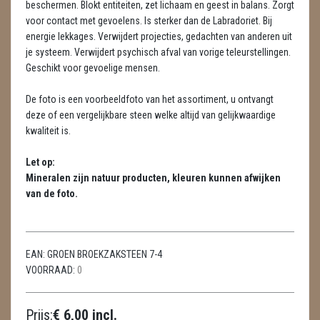
beschermen. Blokt entiteiten, zet lichaam en geest in balans. Zorgt
METEORIETEN
voor contact met gevoelens. Is sterker dan de Labradoriet. Bij
energie lekkages. Verwijdert projecties, gedachten van anderen uit
READING EN PERSOONLIJK ADVIES
je systeem. Verwijdert psychisch afval van vorige teleurstellingen.
RUWE STENEN
Geschikt voor gevoelige mensen.
SCHEDELS / SKULLS
De foto is een voorbeeldfoto van het assortiment, u ontvangt
deze of een vergelijkbare steen welke altijd van gelijkwaardige
SELENIET
kwaliteit is.
SPECIALE STUKKEN
Let op:
Mineralen zijn natuur producten, kleuren kunnen afwijken
TELEFOON KOORDEN
van de foto.
THEELICHTEN
VLINDERS
EAN:
GROEN BROEKZAKSTEEN 7-4
VOORRAAD:
0
WIEROOK, OLIE & TOEBEHOREN
Prijs:
€ 6,00 incl.
ZAKJES WATER ELIXERS