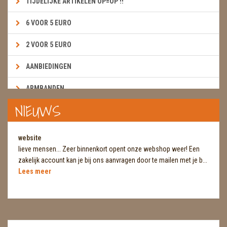
TIJDELIJKE ARTIKELEN OP=OP !!
6 VOOR 5 EURO
2 VOOR 5 EURO
AANBIEDINGEN
ARMBANDEN
NIEUWS
BOEKEN & KAARTEN E.A.R.T.H.
BOLLEN
website
lieve mensen... Zeer binnenkort opent onze webshop weer! Een
BROEKZAKSTENEN
zakelijk account kan je bij ons aanvragen door te mailen met je b...
Lees meer
CADEAUBONNEN
DIERTJES
DIVERSE