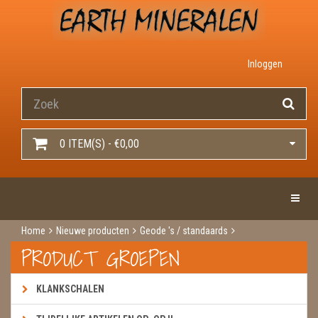
Inloggen
0 ITEM(S) - €0,00
Toggle 
Home
Nieuwe producten
Geode 's / standaards
Standaard shjammaniet
PRODUCT GROEPEN
KLANKSCHALEN