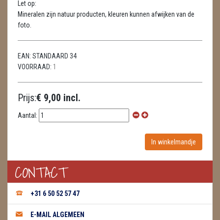
Let op:
METEORIETEN
Mineralen zijn natuur producten, kleuren kunnen afwijken van de
foto.
READING EN PERSOONLIJK ADVIES
RUWE STENEN
EAN:
STANDAARD 34
VOORRAAD:
1
SCHEDELS / SKULLS
SELENIET
Prijs:
€ 9,00 incl.
SPECIALE STUKKEN
Aantal:
TELEFOON KOORDEN
THEELICHTEN
CONTACT
VLINDERS
+31 6 50 52 57 47
WIEROOK, OLIE & TOEBEHOREN
E-MAIL ALGEMEEN
ZAKJES WATER ELIXERS