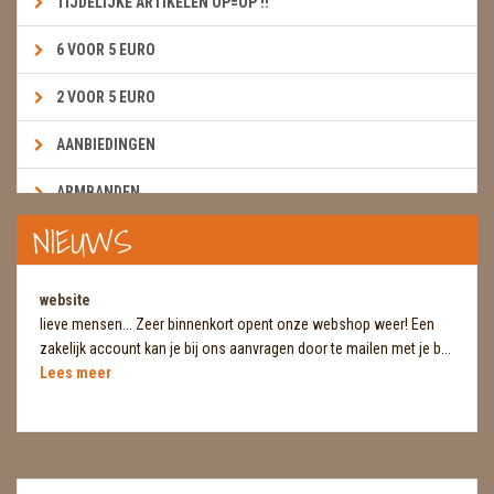
TIJDELIJKE ARTIKELEN OP=OP !!
6 VOOR 5 EURO
2 VOOR 5 EURO
AANBIEDINGEN
ARMBANDEN
NIEUWS
BOEKEN & KAARTEN E.A.R.T.H.
BOLLEN
website
lieve mensen... Zeer binnenkort opent onze webshop weer! Een
BROEKZAKSTENEN
zakelijk account kan je bij ons aanvragen door te mailen met je b...
Lees meer
CADEAUBONNEN
DIERTJES
DIVERSE