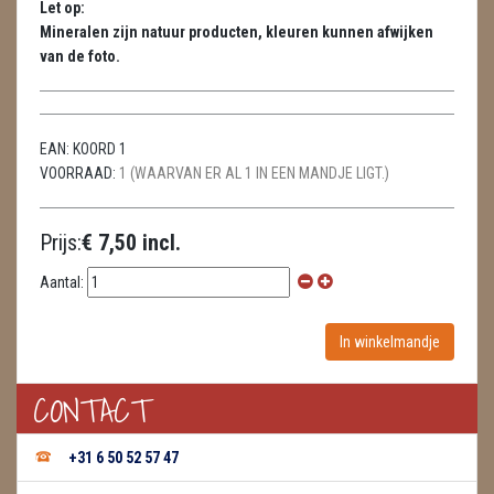
Let op:
METEORIETEN
Mineralen zijn natuur producten, kleuren kunnen afwijken
van de foto.
READING EN PERSOONLIJK ADVIES
RUWE STENEN
EAN:
KOORD 1
SCHEDELS / SKULLS
VOORRAAD:
1 (WAARVAN ER AL 1 IN EEN MANDJE LIGT.)
SELENIET
Prijs:
€ 7,50 incl.
SPECIALE STUKKEN
Aantal:
TELEFOON KOORDEN
THEELICHTEN
VLINDERS
CONTACT
WIEROOK, OLIE & TOEBEHOREN
+31 6 50 52 57 47
ZAKJES WATER ELIXERS