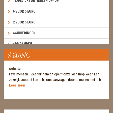
TIJDELIJKE ARTIKELEN OP=OP !!
6 VOOR 5 EURO
2 VOOR 5 EURO
AANBIEDINGEN
ARMBANDEN
NIEUWS
BOEKEN & KAARTEN E.A.R.T.H.
BOLLEN
website
lieve mensen... Zeer binnenkort opent onze webshop weer! Een
BROEKZAKSTENEN
zakelijk account kan je bij ons aanvragen door te mailen met je b...
Lees meer
CADEAUBONNEN
DIERTJES
DIVERSE