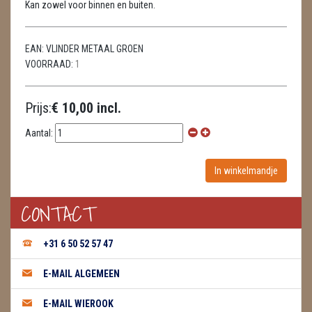
Kan zowel voor binnen en buiten.
METEORIETEN
READING EN PERSOONLIJK ADVIES
EAN:
VLINDER METAAL GROEN
VOORRAAD:
1
RUWE STENEN
SCHEDELS / SKULLS
Prijs:
€ 10,00 incl.
SELENIET
Aantal:
SPECIALE STUKKEN
TELEFOON KOORDEN
CONTACT
THEELICHTEN
+31 6 50 52 57 47
VLINDERS
E-MAIL ALGEMEEN
WIEROOK, OLIE & TOEBEHOREN
E-MAIL WIEROOK
ZAKJES WATER ELIXERS