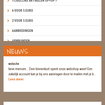
TIJDELIJKE ARTIKELEN OP=OP !!
6 VOOR 5 EURO
2 VOOR 5 EURO
AANBIEDINGEN
ARMBANDEN
NIEUWS
BOEKEN & KAARTEN E.A.R.T.H.
BOLLEN
website
lieve mensen... Zeer binnenkort opent onze webshop weer! Een
BROEKZAKSTENEN
zakelijk account kan je bij ons aanvragen door te mailen met je b...
Lees meer
CADEAUBONNEN
DIERTJES
DIVERSE