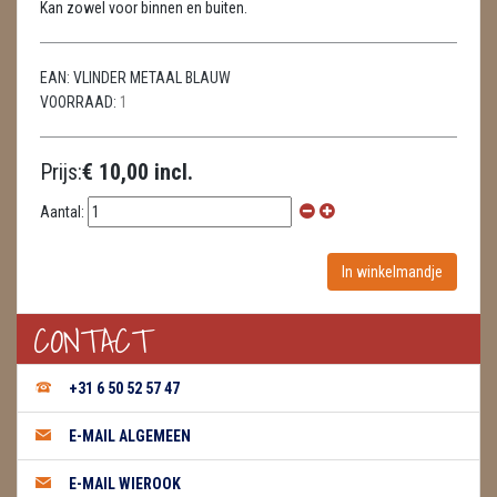
Kan zowel voor binnen en buiten.
METEORIETEN
READING EN PERSOONLIJK ADVIES
EAN:
VLINDER METAAL BLAUW
VOORRAAD:
1
RUWE STENEN
SCHEDELS / SKULLS
Prijs:
€ 10,00 incl.
SELENIET
Aantal:
SPECIALE STUKKEN
TELEFOON KOORDEN
CONTACT
THEELICHTEN
+31 6 50 52 57 47
VLINDERS
E-MAIL ALGEMEEN
WIEROOK, OLIE & TOEBEHOREN
E-MAIL WIEROOK
ZAKJES WATER ELIXERS