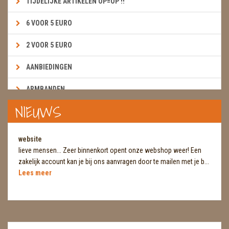
TIJDELIJKE ARTIKELEN OP=OP !!
6 VOOR 5 EURO
2 VOOR 5 EURO
AANBIEDINGEN
ARMBANDEN
NIEUWS
BOEKEN & KAARTEN E.A.R.T.H.
BOLLEN
website
lieve mensen... Zeer binnenkort opent onze webshop weer! Een
BROEKZAKSTENEN
zakelijk account kan je bij ons aanvragen door te mailen met je b...
Lees meer
CADEAUBONNEN
DIERTJES
DIVERSE