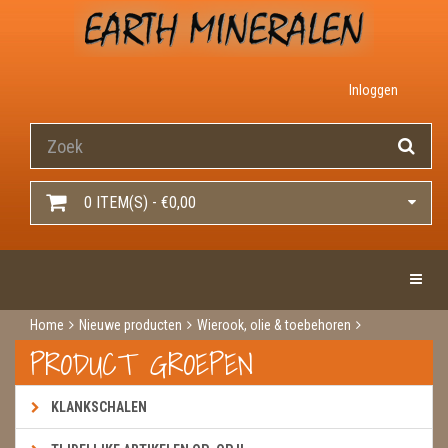
Inloggen
0 ITEM(S) - €0,00
Toggle 
Home
Nieuwe producten
Wierook, olie & toebehoren
Wierook
Wierook green tree
White sage & cedar, native soul
PRODUCT GROEPEN
KLANKSCHALEN