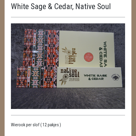
White Sage & Cedar, Native Soul
ENGELEN
FENG SHUI
GEODE 'S / STANDAARDS
GESLEPEN STENEN
HANGERS
HARTEN
HUISREINIGING
KAARSEN
LAMPEN
Wierook per slof ( 12 pakjes )
MASSAGE