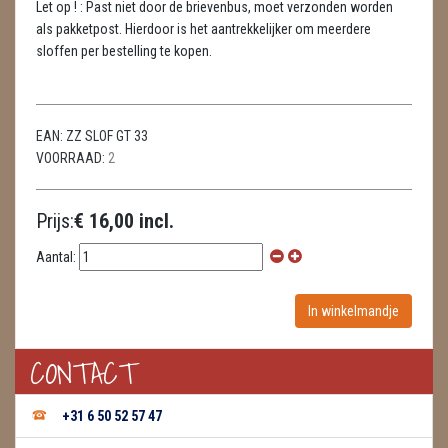
Let op ! : Past niet door de brievenbus, moet verzonden worden
METEORIETEN
als pakketpost. Hierdoor is het aantrekkelijker om meerdere
sloffen per bestelling te kopen.
READING EN PERSOONLIJK ADVIES
RUWE STENEN
EAN:
ZZ SLOF GT 33
SCHEDELS / SKULLS
VOORRAAD:
2
SELENIET
Prijs:
€ 16,00 incl.
SPECIALE STUKKEN
Aantal:
TELEFOON KOORDEN
THEELICHTEN
VLINDERS
CONTACT
WIEROOK, OLIE & TOEBEHOREN
+31 6 50 52 57 47
WIEROOK