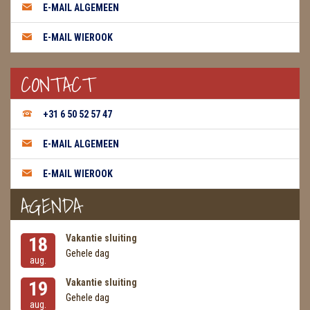
E-MAIL ALGEMEEN
WIEROOK GREEN TREE
E-MAIL WIEROOK
WIEROOK HEM / DARSHAN
CONTACT
WIEROOK KEGELS
WIEROOK NAG CHAMPA / SATYA
+31 6 50 52 57 47
OLIE
E-MAIL ALGEMEEN
WIEROOK HUTTEN & PLANKJES
E-MAIL WIEROOK
AGENDA
ZAKJES WATER ELIXERS
Vakantie sluiting
18
Gehele dag
aug.
Vakantie sluiting
19
Gehele dag
aug.