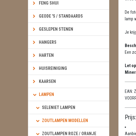
FENG SHUI
De fot
GEODE 'S / STANDAARDS
lamp we
GESLEPEN STENEN
Je krij
HANGERS
Besch
Een zo
HARTEN
Let op
HUISREINIGING
Miner
KAARSEN
EAN:
Z
LAMPEN
VOOR
SELENIET LAMPEN
Prijs
ZOUTLAMPEN MODELLEN
Aanbi
ZOUTLAMPEN ROZE / ORANJE