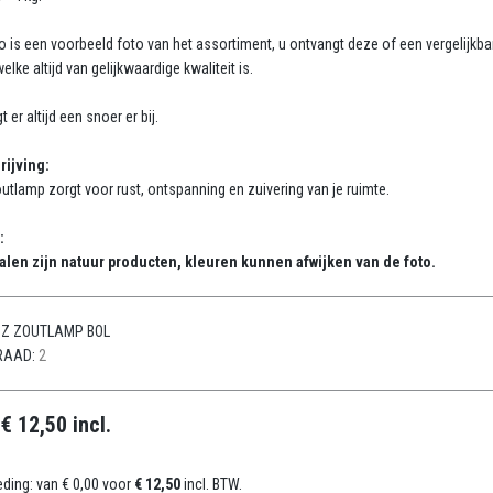
o is een voorbeeld foto van het assortiment, u ontvangt deze of een vergelijkba
lke altijd van gelijkwaardige kwaliteit is.
gt er altijd een snoer er bij.
rijving:
utlamp zorgt voor rust, ontspanning en zuivering van je ruimte.
:
alen zijn natuur producten, kleuren kunnen afwijken van de foto.
Z ZOUTLAMP BOL
RAAD:
2
:
€ 12,50 incl.
eding:
van € 0,00 voor
€ 12,50
incl. BTW.