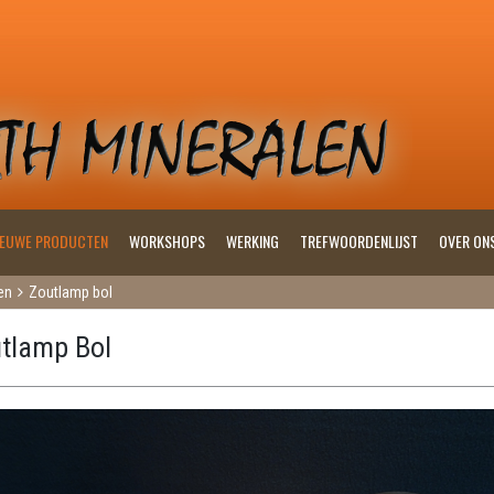
IEUWE PRODUCTEN
WORKSHOPS
WERKING
TREFWOORDENLIJST
OVER ON
en
Zoutlamp bol
tlamp Bol