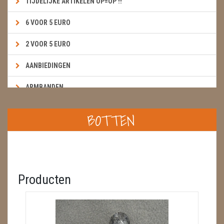
TIJDELIJKE ARTIKELEN OP=OP !!
6 VOOR 5 EURO
2 VOOR 5 EURO
AANBIEDINGEN
ARMBANDEN
BOEKEN & KAARTEN E.A.R.T.H.
BOTTEN
BOLLEN
BROEKZAKSTENEN
CADEAUBONNEN
Producten
DIERTJES
DIVERSE