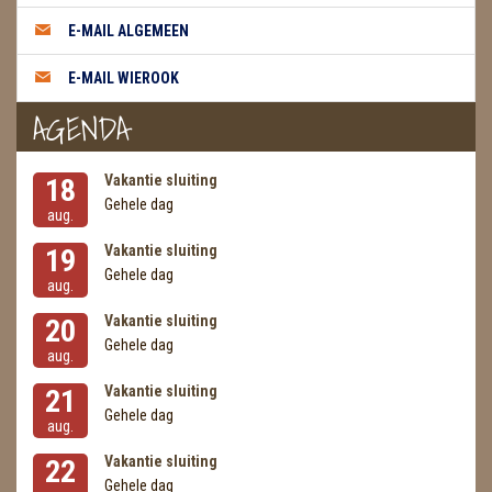
METEORIETEN
E-MAIL ALGEMEEN
READING EN PERSOONLIJK ADVIES
E-MAIL WIEROOK
RUWE STENEN
AGENDA
SCHEDELS / SKULLS
Vakantie sluiting
18
SELENIET
Gehele dag
aug.
SPECIALE STUKKEN
Vakantie sluiting
19
Gehele dag
aug.
TELEFOON KOORDEN
Vakantie sluiting
20
THEELICHTEN
Gehele dag
aug.
VLINDERS
Vakantie sluiting
21
Gehele dag
aug.
WIEROOK, OLIE & TOEBEHOREN
Vakantie sluiting
22
ZAKJES WATER ELIXERS
Gehele dag