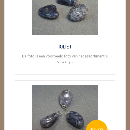
ENGELEN
FENG SHUI
GEODE 'S / STANDAARDS
GESLEPEN STENEN
IOLIET
De foto is een voorbeeld foto van het assortiment, u
HANGERS
ontvang...
HARTEN
HUISREINIGING
KAARSEN
LAMPEN
MASSAGE