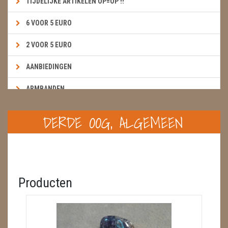
TIJDELIJKE ARTIKELEN OP=OP !!
6 VOOR 5 EURO
2 VOOR 5 EURO
AANBIEDINGEN
ARMBANDEN
BOEKEN & KAARTEN E.A.R.T.H.
DERDE OOG, ALGEMEEN
BOLLEN
BROEKZAKSTENEN
CADEAUBONNEN
Producten
DIERTJES
DIVERSE