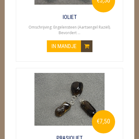
€5,50
METEORIETEN
READING EN PERSOONLIJK ADVIES
IOLIET
Omschrijving: Engelensteen (Aartsengel Raziël).
RUWE STENEN
Bevordert ...
SCHEDELS / SKULLS
IN MANDJE
SELENIET
SPECIALE STUKKEN
TELEFOON KOORDEN
THEELICHTEN
VLINDERS
€7,50
WIEROOK, OLIE & TOEBEHOREN
ZAKJES WATER ELIXERS
PRASIOLIET